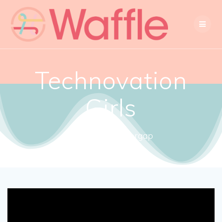
Technovation
Girls
Close the gendergap