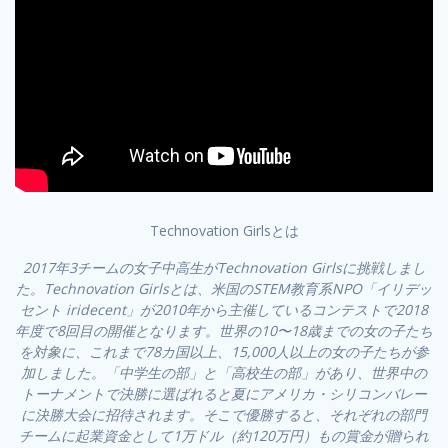
Technovation Girlsとは
2017年3チームの女子中高生がTechnovation Girlsに挑戦しまし
た。Technovation Girlsとは、米国のSTEM教育系NPO「イリデッ
セント iridecent」が2010年から主催しているコンテストで2018
年度で8回目の開催となります。世界の10〜18歳までの女の子たち
を対象に、これまで78カ国以上、15,000人以上の女の子たちが参
加しました。「中学生の部」と「高校生の部」があり、世界中の
トーナメントで決勝に選ばれると夏にアメリカ・シリコンバレー
に決勝大会に招待されます。そこで優勝すると、それぞれの部門
チームに起業資金として1万ドル（約120万円）もの賞金が贈られ