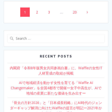
Posts
Page
1
Page
2
Page
3
…
Page
20
navigation
Search
for:
RECENT POSTS
内閣府「令和8年版男女共同参画白書」に、Waffleの女性IT
人材育成の取組が掲載
AIで地域経済を動かす女性を育てる「Waffle AI
Changemaker」を全国4都市で開催ー女子中高生が、AIで
地域の産業に新たな価値を生み出すー
「骨太の方針2026」と「日本成長戦略」にAI時代のジェン
ダーギャップ解消に向けたWaffleの提言が明記ー2021年か