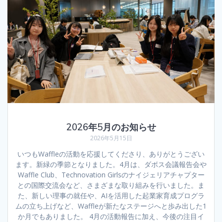
2026年5月のお知らせ
2026年5月15日
いつもWaffleの活動を応援してくださり、ありがとうござい
ます。新緑の季節となりました。4月は、ダボス会議報告会や
Waffle Club、Technovation Girlsのナイジェリアチャプター
との国際交流会など、さまざまな取り組みを行いました。ま
た、新しい理事の就任や、AIを活用した起業家育成プログラ
ムの立ち上げなど、Waffleが新たなステージへと歩み出した1
か月でもありました。 4月の活動報告に加え、今後の注目イ