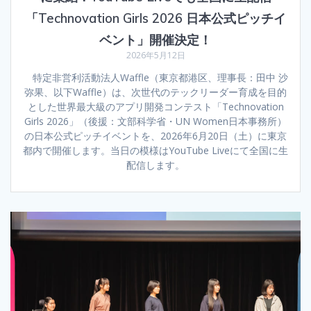
「Technovation Girls 2026 日本公式ピッチイ
ベント」開催決定！
2026年5月12日
特定非営利活動法人Waffle（東京都港区、理事長：田中 沙
弥果、以下Waffle）は、次世代のテックリーダー育成を目的
とした世界最大級のアプリ開発コンテスト「Technovation
Girls 2026」（後援：文部科学省・UN Women日本事務所）
の日本公式ピッチイベントを、2026年6月20日（土）に東京
都内で開催します。当日の模様はYouTube Liveにて全国に生
配信します。