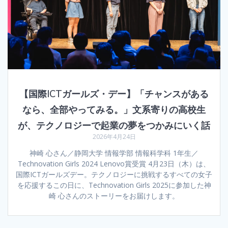
【国際ICTガールズ・デー】「チャンスがある
なら、全部やってみる。」文系寄りの高校生
が、テクノロジーで起業の夢をつかみにいく話
2026年4月24日
神崎 心さん／静岡大学 情報学部 情報科学科 1年生／
Technovation Girls 2024 Lenovo賞受賞 4月23日（木）は、
国際ICTガールズデー。テクノロジーに挑戦するすべての女子
を応援するこの日に、Technovation Girls 2025に参加した神
崎 心さんのストーリーをお届けします。