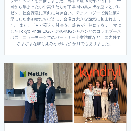
ッチイベントを開催しました。日本上陸10周年の節目に、全
国から集まった小中高生たちが半年間の集大成を堂々とプレ
ゼン。社会課題に真剣に向き合い、テクノロジーで解決策を
形にした参加者たちの姿に、会場は大きな熱気に包まれまし
た。 また、「AIが変える社会を、誰もが一緒に」をテーマに
したTokyo Pride 2026へのKPMGジャパンとのコラボブース
出展、ニューヨークでのパートナー企業訪問など、国内外で
さまざまな取り組みが続いた1か月でもありました。