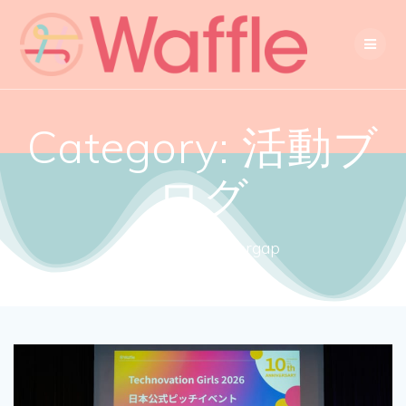
Category:
活動ブ
ログ
Close the gendergap