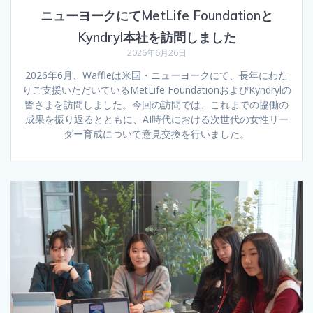
ニューヨークにてMetLife Foundationと
Kyndryl本社を訪問しました
2026年6月26日
2026年6月、Waffleは米国・ニューヨークにて、長年にわた
りご支援いただいているMetLife FoundationおよびKyndrylの
皆さまを訪問しました。今回の訪問では、これまでの協働の
成果を振り返るとともに、AI時代における次世代の女性リー
ダー育成について意見交換を行いました。