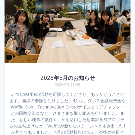
2026年5月のお知らせ
2026年5月15日
いつもWaffleの活動を応援してくださり、ありがとうござい
ます。新緑の季節となりました。4月は、ダボス会議報告会や
Waffle Club、Technovation Girlsのナイジェリアチャプター
との国際交流会など、さまざまな取り組みを行いました。ま
た、新しい理事の就任や、AIを活用した起業家育成プログラ
ムの立ち上げなど、Waffleが新たなステージへと歩み出した1
か月でもありました。 4月の活動報告に加え、今後の注目イ