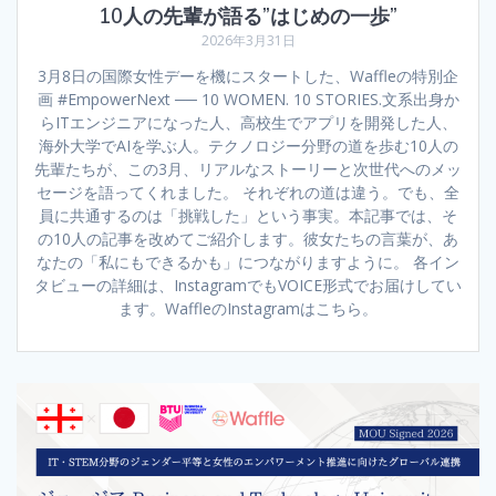
10人の先輩が語る”はじめの一歩”
2026年3月31日
3月8日の国際女性デーを機にスタートした、Waffleの特別企
画 #EmpowerNext ── 10 WOMEN. 10 STORIES.文系出身か
らITエンジニアになった人、高校生でアプリを開発した人、
海外大学でAIを学ぶ人。テクノロジー分野の道を歩む10人の
先輩たちが、この3月、リアルなストーリーと次世代へのメッ
セージを語ってくれました。 それぞれの道は違う。でも、全
員に共通するのは「挑戦した」という事実。本記事では、そ
の10人の記事を改めてご紹介します。彼女たちの言葉が、あ
なたの「私にもできるかも」につながりますように。 各イン
タビューの詳細は、InstagramでもVOICE形式でお届けしてい
ます。WaffleのInstagramはこちら。