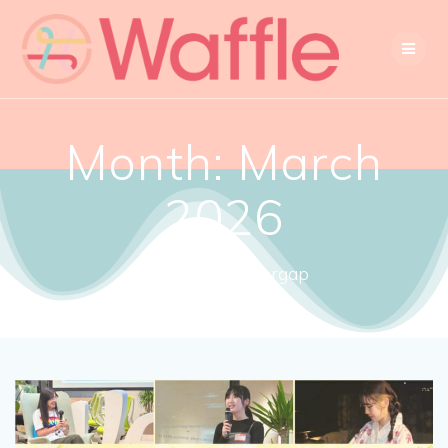
Month:
March
2026
Close the gendergap