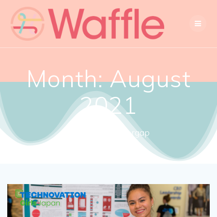
Month:
August
2021
Close the gendergap