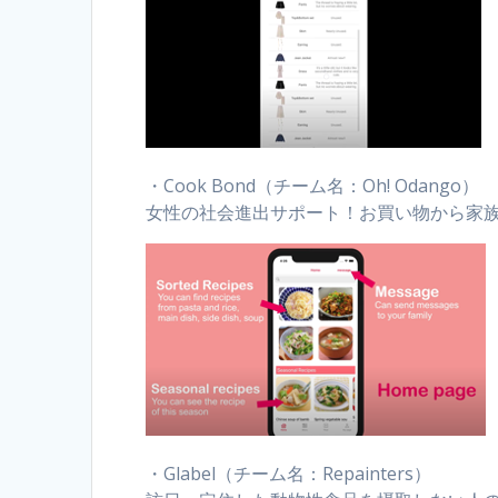
・Cook Bond（チーム名：Oh! Odango）
女性の社会進出サポート！お買い物から家
・Glabel（チーム名：Repainters）