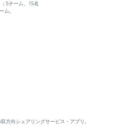
：5チーム、15名
チーム。
の双方向シェアリングサービス・アプリ。