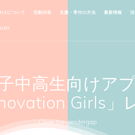
FFLEについて
活動内容
支援・寄付の方法
最新情報
活
LISH
子中高生向けア
novation Girl
Close the gendergap