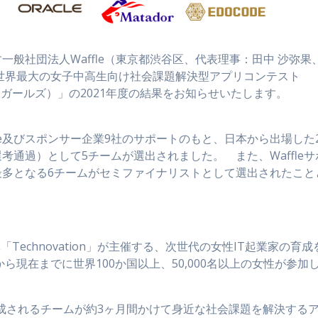
一般社団法人Waffle（東京都渋谷区、代表理事：田中 沙弥果
は、世界最大の女子中高生向け社会課題解決型アプリコンテスト
ーション・ガールズ）」の2021年度の結果をお知らせいたします。
e及びスポンサー企業9社のサポートのもと、日本から出場した2
通過）として5チームが選出されました。 また、Waffleサ
最多となる6チームがセミファイナリストとして選出されたこと
利団体「Technovation」が主催する、次世代の女性IT起業家の育成
ら現在までに世界100か国以上、50,000名以上の女性が参加
編成されるチームが約3ヶ月間かけて身近な社会課題を解決する