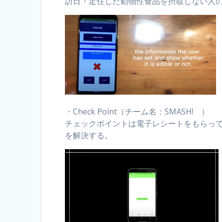
訪日・定住した動物性食品を摂取しない人
・Check Point（チーム名：SMASH! ）
チェックポイントは電子レシートをもらっ
を解決する。