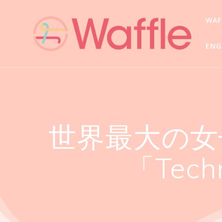
WA
ENG
世界最大の女
「Tech