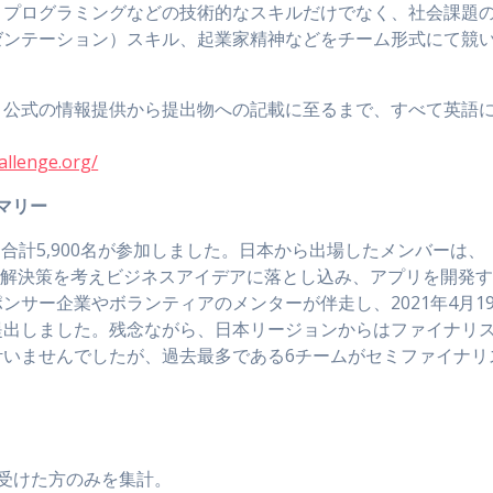
。プログラミングなどの技術的なスキルだけでなく、社会課題
ゼンテーション）スキル、起業家精神などをチーム形式にて競
公式の情報提供から提出物への記載に至るまで、すべて英語
allenge.org/
動サマリー
ーム合計5,900名が参加しました。日本から出場したメンバーは、
その解決策を考えビジネスアイデアに落とし込み、アプリを開発
サー企業やボランティアのメンターが伴走し、2021年4月1
提出しました。残念ながら、日本リージョンからはファイナリ
叶いませんでしたが、過去最多である6チームがセミファイナリ
名
を受けた方のみを集計。