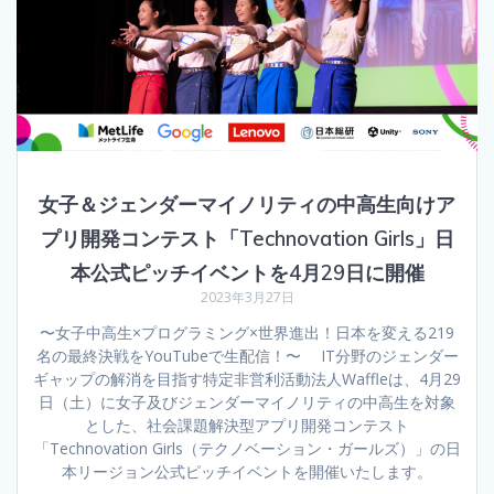
女子＆ジェンダーマイノリティの中高生向けア
プリ開発コンテスト「Technovation Girls」日
本公式ピッチイベントを4月29日に開催
2023年3月27日
〜女子中高生×プログラミング×世界進出！日本を変える219
名の最終決戦をYouTubeで生配信！〜 IT分野のジェンダー
ギャップの解消を目指す特定非営利活動法人Waffleは、4月29
日（土）に女子及びジェンダーマイノリティの中高生を対象
とした、社会課題解決型アプリ開発コンテスト
「Technovation Girls（テクノベーション・ガールズ）」の日
本リージョン公式ピッチイベントを開催いたします。