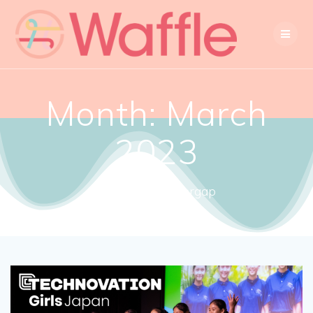
Month:
March
2023
Close the gendergap