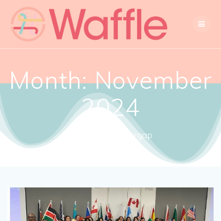
Month:
November
2024
Close the gendergap