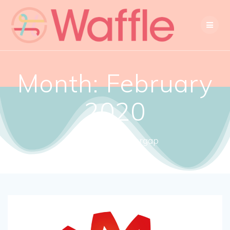
Month:
February
2020
Close the gendergap