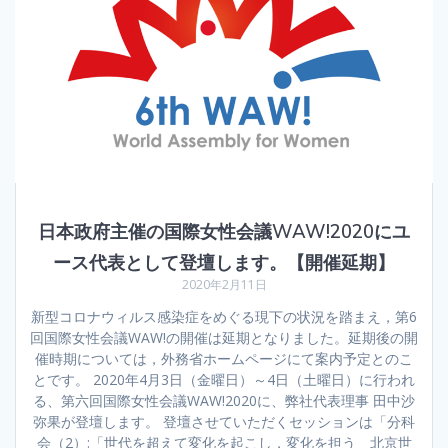
日本政府主催の国際女性会議WAW!2020にユ
ース代表として登壇します。【開催延期】
2020年2月11日
新型コロナウィルス感染症をめぐる現下の状況を踏まえ，第6
回国際女性会議WAW!の開催は延期となりました。延期後の開
催時期については，外務省ホームページにて案内予定とのこ
とです。 2020年4月3日（金曜日）～4日（土曜日）に行われ
る、第六回国際女性会議WAW!2020に、弊社代表理事 田中沙
弥果が登壇します。 登壇させていただくセッションは「分科
会（2）:「世代を超えて変化を起こし，変化を担う 北京世