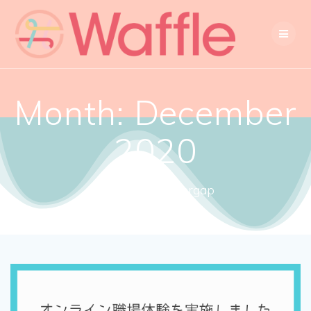
Month:
December
2020
Close the gendergap