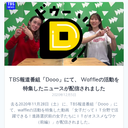
TBS報道番組「Dooo」にて、 Waffleの活動を
特集したニュースが配信されました
2020年12月5日
去る2020年11月28日（土） に、TBS報道番組「Dooo 」に
て、waffleの活動を特集した動画 「女子だってＩＴ分野で活
躍できる！進路選択前の女子たちにＩＴがオススメなワケ
（前編）」が配信されました。