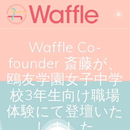
Waffle Co-
founder 斎藤が、
鴎友学園女子中学
校3年生向け職場
体験にて登壇いた
しました