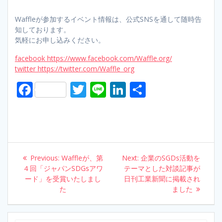
Waffleが参加するイベント情報は、公式SNSを通して随時告
知しております。
気軽にお申し込みください。
facebook https://www.facebook.com/Waffle.org/
twitter https://twitter.com/Waffle_org
F
T
Li
Li
S
ac
w
n
n
h
e
itt
e
k
ar
b
er
e
e
o
dI
Post
Previous:
Previous
Waffleが、第
Next:
Next
企業のSGDs活動を
o
n
navigation
４回「ジャパンSDGsアワ
post:
テーマとした対談記事が
post:
ード」を受賞いたしまし
k
日刊工業新聞に掲載され
た
ました