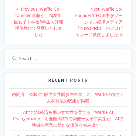
o
dI
Post
Previous:
Previous
Waffle Co-
Next:
Next
Waffle Co-
o
n
navigation
founder 斎藤が、鴎友学
post:
Founder/CEO田中がソー
post:
園女子中学校3年生向け職
k
シャル経済メディア
場体験にて登壇いたしま
「NewsPicks」のプロピ
した
ッカーに就任しました
Search
for:
RECENT POSTS
内閣府「令和8年版男女共同参画白書」に、Waffleの女性IT
人材育成の取組が掲載
AIで地域経済を動かす女性を育てる「Waffle AI
Changemaker」を全国4都市で開催ー女子中高生が、AIで
地域の産業に新たな価値を生み出すー