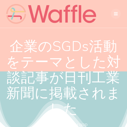
企業のSGDs活動
をテーマとした対
談記事が日刊工業
新聞に掲載されま
した
Close the gendergap