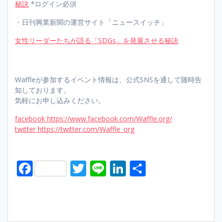
秘訣
*ログイン必須
・日刊興業新聞の運営サイト「ニュースイッチ」
女性リーダーたちが語る「SDGs」を発展させる秘訣
Waffleが参加するイベント情報は、公式SNSを通して随時告
知しております。
気軽にお申し込みください。
facebook https://www.facebook.com/Waffle.org/
twitter https://twitter.com/Waffle_org
F
T
Li
Li
S
ac
w
n
n
h
e
itt
e
k
ar
b
er
e
e