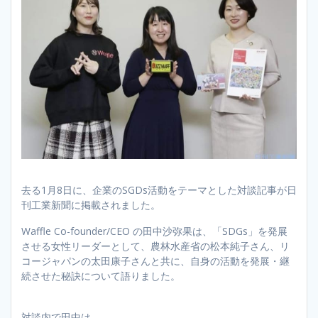
去る1月8日に、企業のSGDs活動をテーマとした対談記事が日
刊工業新聞に掲載されました。
Waffle Co-founder/CEO の田中沙弥果は、「SDGs」を発展
させる女性リーダーとして、農林水産省の松本純子さん、リ
コージャパンの太田康子さんと共に、自身の活動を発展・継
続させた秘訣について語りました。
対談内で田中は、