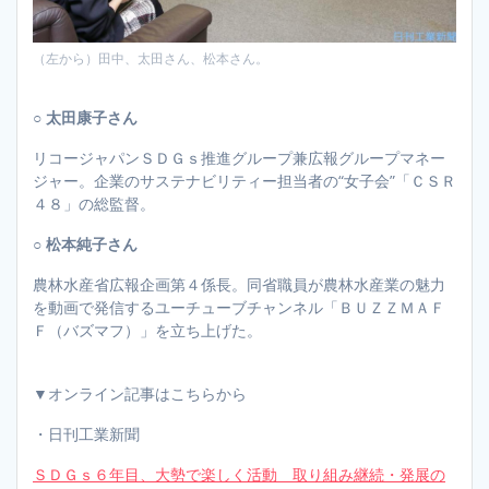
（左から）田中、太田さん、松本さん。
○ 太田康子さん
リコージャパンＳＤＧｓ推進グループ兼広報グループマネー
ジャー。企業のサステナビリティー担当者の“女子会”「ＣＳＲ
４８」の総監督。
○ 松本純子さん
農林水産省広報企画第４係長。同省職員が農林水産業の魅力
を動画で発信するユーチューブチャンネル「ＢＵＺＺＭＡＦ
Ｆ（バズマフ）」を立ち上げた。
▼オンライン記事はこちらから
・日刊工業新聞
ＳＤＧｓ６年目、大勢で楽しく活動 取り組み継続・発展の