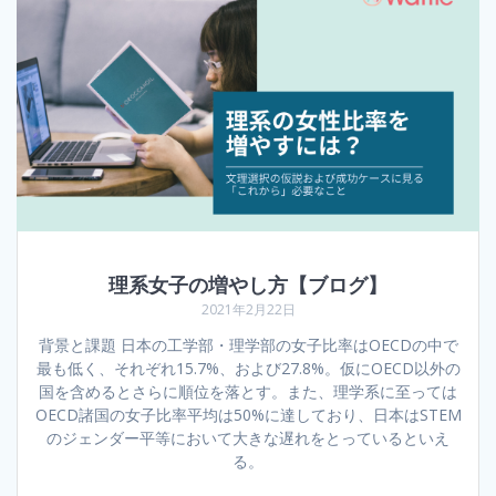
理系女子の増やし方【ブログ】
2021年2月22日
背景と課題 日本の工学部・理学部の女子比率はOECDの中で
最も低く、それぞれ15.7%、および27.8%。仮にOECD以外の
国を含めるとさらに順位を落とす。また、理学系に至っては
OECD諸国の女子比率平均は50%に達しており、日本はSTEM
のジェンダー平等において大きな遅れをとっているといえ
る。