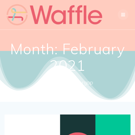
Month:
February
2021
Close the gendergap