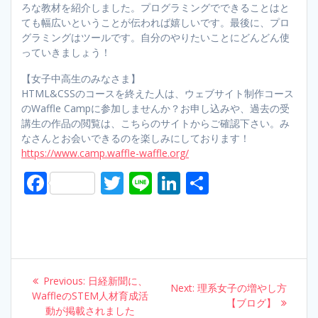
ろな教材を紹介しました。プログラミングでできることはと
ても幅広いということが伝われば嬉しいです。最後に、プロ
グラミングはツールです。自分のやりたいことにどんどん使
っていきましょう！
【女子中高生のみなさま】
HTML&CSSのコースを終えた人は、ウェブサイト制作コース
のWaffle Campに参加しませんか？お申し込みや、過去の受
講生の作品の閲覧は、こちらのサイトからご確認下さい。み
なさんとお会いできるのを楽しみにしております！
https://www.camp.waffle-waffle.org/
F
T
Li
Li
S
ac
w
n
n
h
e
itt
e
k
ar
b
er
e
e
o
dI
Post
Previous:
Previous
日経新聞に、
o
n
Next:
Next
理系女子の増やし方
navigation
WaffleのSTEM人材育成活
post:
post:
【ブログ】
動が掲載されました