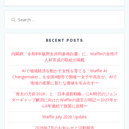
k
Search
for:
RECENT POSTS
内閣府「令和8年版男女共同参画白書」に、Waffleの女性IT
人材育成の取組が掲載
AIで地域経済を動かす女性を育てる「Waffle AI
Changemaker」を全国4都市で開催ー女子中高生が、AIで
地域の産業に新たな価値を生み出すー
「骨太の方針2026」と「日本成長戦略」にAI時代のジェン
ダーギャップ解消に向けたWaffleの提言が明記ー2021年か
ら6年連続で政策に反映ー
Waffle July 2026 Update
2026年7月のお知らせと活動報告