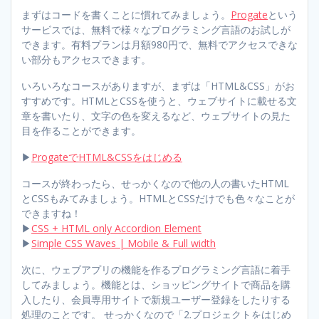
まずはコードを書くことに慣れてみましょう。
Progate
という
サービスでは、無料で様々なプログラミング言語のお試しが
できます。有料プランは月額980円で、無料でアクセスできな
い部分もアクセスできます。
いろいろなコースがありますが、まずは「HTML&CSS」がお
すすめです。HTMLとCSSを使うと、ウェブサイトに載せる文
章を書いたり、文字の色を変えるなど、ウェブサイトの見た
目を作ることができます。
▶︎
ProgateでHTML&CSSをはじめる
コースが終わったら、せっかくなので他の人の書いたHTML
とCSSもみてみましょう。HTMLとCSSだけでも色々なことが
できますね！
▶︎
CSS + HTML only Accordion Element
▶︎
Simple CSS Waves | Mobile & Full width
次に、ウェブアプリの機能を作るプログラミング言語に着手
してみましょう。機能とは、ショッピングサイトで商品を購
入したり、会員専用サイトで新規ユーザー登録をしたりする
処理のことです。 せっかくなので「2.プロジェクトをはじめ