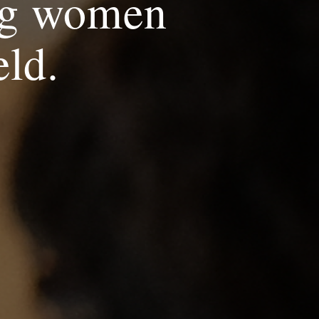
ng women
eld.