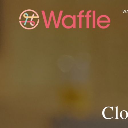
W
Clo