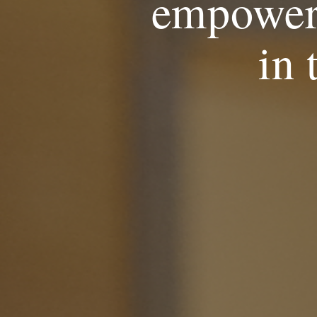
empower
in 