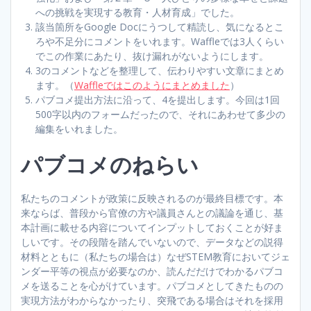
への挑戦を実現する教育・人材育成」でした。
該当箇所をGoogle Docにうつして精読し、気になるとこ
ろや不足分にコメントをいれます。Waffleでは3人くらい
でこの作業にあたり、抜け漏れがないようにします。
3のコメントなどを整理して、伝わりやすい文章にまとめ
ます。（
Waffleではこのようにまとめました
）
パブコメ提出方法に沿って、4を提出します。今回は1回
500字以内のフォームだったので、それにあわせて多少の
編集をいれました。
パブコメのねらい
私たちのコメントが政策に反映されるのが最終目標です。本
来ならば、普段から官僚の方や議員さんとの議論を通じ、基
本計画に載せる内容についてインプットしておくことが好ま
しいです。その段階を踏んでいないので、データなどの説得
材料とともに（私たちの場合は）なぜSTEM教育においてジェ
ンダー平等の視点が必要なのか、読んだだけでわかるパブコ
メを送ることを心がけています。パブコメとしてきたものの
実現方法がわからなかったり、突飛である場合はそれを採用