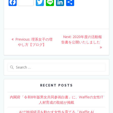
F
T
Li
Li
S
ac
w
n
n
h
e
itt
e
k
ar
b
er
e
e
o
dI
Post
Next:
Next
2020年度の活動報
o
n
Previous:
Previous
理系女子の増
navigation
告書を公開いたしました
post:
やし方【ブログ】
post:
k
Search
for:
RECENT POSTS
内閣府「令和8年版男女共同参画白書」に、Waffleの女性IT
人材育成の取組が掲載
AIで地域経済を動かす女性を育てる「Waffle AI