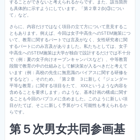
することができないと考えられるからです。また、該当箇所
も具体的に示すようにしています。「第２章２(b)③につい
て」など。
さらに、内容だけではなく項目の立て方について意見するこ
ともあります。例えば、今回は女子中高生へのSTEM施策につ
いて、教育に関するパートでは言及がなく、女性研究者に関
するパートにのみ言及がありました。私たちとしては、女子
中高生へのSTEM施策は大学が独自で設計するだけでは不十分
で（例：夏の女子向けオープンキャンパスなど）、中等教育
段階で教育の中の仕組みとして解決策が入るべきだと考えて
います（例：高校の先生に無意識のバイアスに関する研修を
するなど）。そのため、「第２章 ３に新しく『ジェンダー
平等な教育』に関する項目をたて、 XXXというような内容を
含めることを要求します」のような、基本計画の構成に関す
ることも今回のパブコメに含めました。このように新しい項
目がたてば、そこに新しく予算がつく可能性も考えられるか
らです。
第５次男女共同参画基