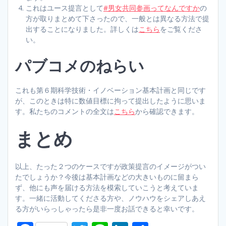
これはユース提言として
#男女共同参画ってなんですか
の
方が取りまとめて下さったので、一般とは異なる方法で提
出することになりました。詳しくは
こちら
をご覧くださ
い。
パブコメのねらい
これも第６期科学技術・イノベーション基本計画と同じです
が、このときは特に数値目標に拘って提出したように思いま
す。私たちのコメントの全文は
こちら
から確認できます。
まとめ
以上、たった２つのケースですが政策提言のイメージがつい
たでしょうか？今後は基本計画などの大きいものに留まら
ず、他にも声を届ける方法を模索していこうと考えていま
す。一緒に活動してくださる方や、ノウハウをシェアしあえ
る方がいらっしゃったら是非一度お話できると幸いです。