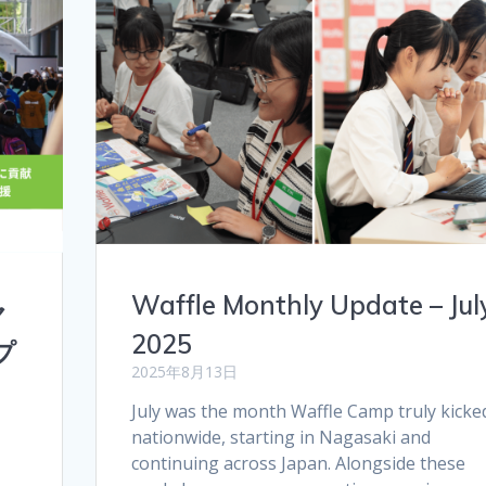
Waffle Monthly Update – Jul
ヤ
2025
プ
2025年8月13日
、
July was the month Waffle Camp truly kicked
nationwide, starting in Nagasaki and
continuing across Japan. Alongside these