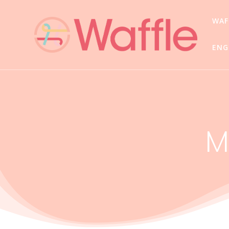
WA
ENG
M