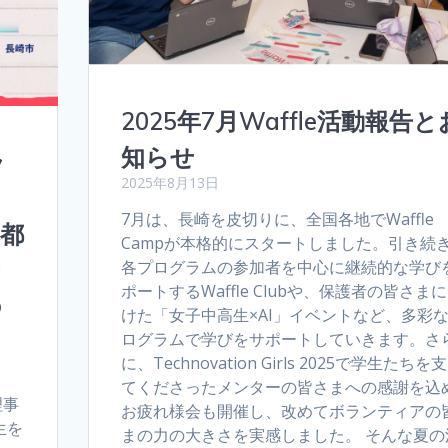
2025年7月Waffle活動報告と
知らせ
ラ
2025年8月13日
7月は、長崎を皮切りに、全国各地でWaffle
5都
Campが本格的にスタートしました。引き続
と
各プログラムの参加者を中心に継続的な学び
ポートするWaffle Clubや、保護者の皆さま
の
けた「女子中高生×AI」イベントなど、多彩
ログラムで学びをサポートしていきます。さ
に、Technovation Girls 2025で学生たちを
てくださったメンターの皆さまへの感謝を込
理事
お疲れ様会も開催し、改めてボランティアの
生を
まの力の大きさを実感しました。 そんな夏の