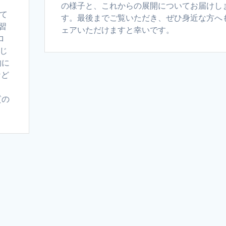
の様子と、これからの展開についてお届けし
にて
す。最後までご覧いただき、ぜひ身近な方へ
習
ェアいただけますと幸いです。
ロ
通じ
的に
など
さ
質の