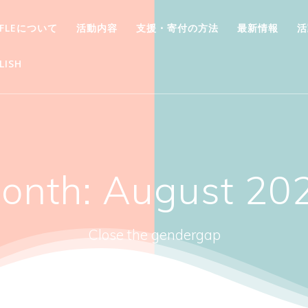
FFLEについて
活動内容
支援・寄付の方法
最新情報
活
LISH
onth:
August 20
Close the gendergap