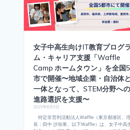
女子中高生向けIT教育プログ
ム・キャリア支援「Waffle
Camp ホームタウン」を全国
市で開催〜地域企業・自治体
一体となって、STEM分野へ
進路選択を支援〜
2025年8月5日
特定非営利活動法人Waffle（東京都港区、
長：田中 沙弥果、以下Waffle）は、女子中高