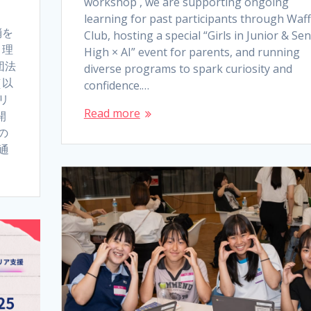
workshop , we are supporting ongoing
learning for past participants through Waff
消を
Club, hosting a special “Girls in Junior & Sen
、理
High × AI” event for parents, and running
団法
diverse programs to spark curiosity and
（以
confidence.…
リ
Read more
開
の
通