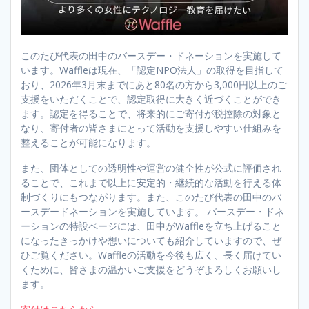
このたび代表の田中のバースデー・ドネーションを実施して
います。Waffleは現在、「認定NPO法人」の取得を目指して
おり、2026年3月末までにあと80名の方から3,000円以上のご
支援をいただくことで、認定取得に大きく近づくことができ
ます。認定を得ることで、将来的にご寄付が税控除の対象と
なり、寄付者の皆さまにとって活動を支援しやすい仕組みを
整えることが可能になります。
また、団体としての透明性や運営の健全性が公式に評価され
ることで、これまで以上に安定的・継続的な活動を行える体
制づくりにもつながります。また、このたび代表の田中のバ
ースデードネーションを実施しています。 バースデー・ドネ
ーションの特設ページには、田中がWaffleを立ち上げること
になったきっかけや想いについても紹介していますので、ぜ
ひご覧ください。Waffleの活動を今後も広く、長く届けてい
くために、皆さまの温かいご支援をどうぞよろしくお願いし
ます。