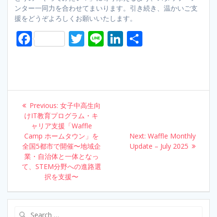
ンター一同力を合わせてまいります。引き続き、温かいご支
援をどうぞよろしくお願いいたします。
F
T
Li
Li
S
ac
w
n
n
h
e
itt
e
k
ar
b
er
e
e
o
dI
Post
Previous:
Previous
女子中高生向
o
n
navigation
けIT教育プログラム・キ
post:
ャリア支援「Waffle
k
Camp ホームタウン」を
Next:
Next
Waffle Monthly
全国5都市で開催〜地域企
Update – July 2025
post:
業・自治体と一体となっ
て、STEM分野への進路選
択を支援〜
Search