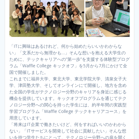
「ITに興味はあるけれど、何から始めたらいいかわからな
い」「文系だから無理かも…」そんな想いを抱える大学生の
ために、テックキャリアへの”第一歩”を支援する体験型プログ
ラム「Waffle College キックオフ」を5月から7月にかけて全
国で開催しました。
これまでに福井大学、東北大学、東北学院大学、清泉女子大
学、津田塾大学、そしてオンラインにて開催し、地方を含め
た全国の学生がテクノロジー分野のキャリアを身近に感じる
機会を提供しています。キックオフプログラムを通じてテク
ノロジー分野への関心を持った学生には、約半年間の実践型
学習プログラム「Waffle College テックキャリアコース」を
用意しています。
「将来はIT企業で働きたいけど、何をすればいいのかわから
ない」「ITサービスを開発して社会に貢献したい」そんな想
いを持つ学生たちにとって、テクノロジー分野への扉を開く