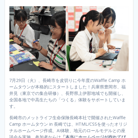
7月29日（火）、長崎市を皮切りに今年度のWaffle Camp ホ
ームタウンが本格的にスタートしました！兵庫県豊岡市、福
井見（東京での集合研修）、長野県上伊那地域でも開催し、
全国各地で中高生たちの「つくる」体験をサポートしていま
す。
長崎市のメットライフ生命保険長崎本社で開催されたWaffle
Camp ホームタウン in 長崎では、HTML/CSSを使ったオリジ
ナルホームページ作成、AI体験、地元のロールモデルとの座
談会を実施。参加者からは
「本当にホームページが作れてび