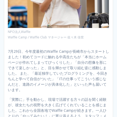
NPO法人Waffle
Waffle Camp / Waffle Club マネージャー 佐々木 佳世
7月29日、今年度最初のWaffle Campが長崎市からスタートし
ました！初めてコードに触れる中高生たちが「本当にホーム
ページが作れてしまってびっくりした」「自分の想像を形に
できて楽しかった」と、目を輝かせて取り組む姿に感動しま
した。 また、「最近独学していたプログラミングを、今回き
ちんと学べて自信がついた」「ITの仕事ってこういう感じな
んだと、進路のイメージが具体化した」といった声も届いて
います。
「実際に」手を動かし、現場で活躍する方々の話を聞く経験
が、彼女たちの視野を大きく広げてくれていることを感じま
した。これから全国各地でWaffle Campが続きます。一人ひ
とりの「やってみたい！」に寄り添えるよう、スタッフ・メ