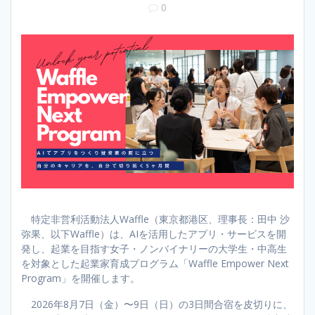
0
特定非営利活動法人Waffle（東京都港区、理事長：田中 沙
弥果、以下Waffle）は、AIを活用したアプリ・サービスを開
発し、起業を目指す女子・ノンバイナリーの大学生・中高生
を対象とした起業家育成プログラム「Waffle Empower Next
Program」を開催します。
2026年8月7日（金）〜9日（日）の3日間合宿を皮切りに、