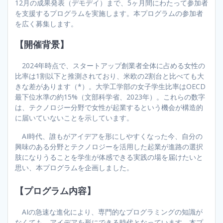
12月の成果発表（デモデイ）まで、5ヶ月間にわたって参加者
を支援するプログラムを実施します。本プログラムの参加者
を広く募集します。
【開催背景】
2024年時点で、スタートアップ創業者全体に占める女性の
比率は1割以下と推測されており、米欧の2割台と比べても大
きな差があります（*）。大学工学部の女子学生比率はOECD
最下位水準の約15%（文部科学省、2023年）。これらの数字
は、テクノロジー分野で女性が起業するという機会が構造的
に届いていないことを示しています。
AI時代、誰もがアイデアを形にしやすくなった今、自分の
興味のある分野とテクノロジーを活用した起業が進路の選択
肢になりうることを学生が体感できる実践の場を届けたいと
思い、本プログラムを企画しました。
【プログラム内容】
AIの急速な進化により、専門的なプログラミングの知識が
なくても、アイデアを形にできる時代となっています。本プ