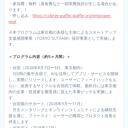
・参加費：無料（昼食費など一部実費負担が生じる場合があ
ります。）
・申し込み：
https://college.waffle-waffle.org/empower-
next
※本プログラムは東京都の多様な主体によるスタートアップ
支援展開事業（TOKYO SUTEAM）採択事業として実施しま
す。
＜プログラム内容（約5ヶ月間）＞
・合宿（2026年8月7日〜9日、東京都内）
3日間の集中合宿で、AIを活用してアプリ・サービスを開発
し、実際にリリースします。ユーザーにフィードバックをも
らい、改善するサイクルを合宿内で体験。最終日には東京都
内の企業・投資家を審査員に迎えた本番ピッチを実施しま
す。
・合宿後のサポート（2026年9月〜11月）
月次メンタリングとオンラインコミュニティによる継続支
援を通じ、ファースト・ユーザーの獲得とプロダクト改善を
伴走します。
・デモデイ（2026年12月）