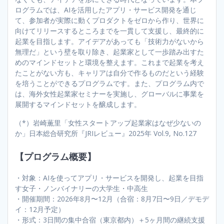
ログラムでは、AIを活用したアプリ・サービス開発を通じ
て、参加者が実際に動くプロダクトをゼロから作り、世界に
向けてリリースするところまでを一貫して支援し、最終的に
起業を目指します。アイデアがあっても「技術力がないから
無理だ」という壁を取り除き、起業家として一歩踏み出すた
めのマインドセットと環境を整えます。これまで起業を考え
たことがない方も、キャリアは自分で作るものだという経験
を培うことができるプログラムです。また、プログラム内で
は、海外女性起業家セミナーを実施し、グローバルに事業を
展開するマインドセットを醸成します。
（*）岩崎薫里「女性スタートアップ起業家はなぜ少ないの
か」日本総合研究所『JRIレビュー』2025年 Vol.9, No.127
【プログラム概要】
・対象：AIを使ってアプリ・サービスを開発し、起業を目指
す女子・ノンバイナリーの大学生・中高生
・開催期間：2026年8月〜12月（合宿：8月7日〜9日／デモデ
イ：12月予定）
・形式：3日間の集中合宿（東京都内）＋5ヶ月間の継続支援