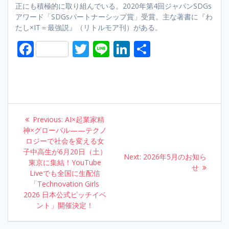
正にも積極的に取り組んでいる。2020年第4回ジャパンSDGs
アワード「SDGsパートナーシップ賞」受賞。主な著書に『わ
たし×IT＝最強説』（リトルモア刊）がある。
F
T
Li
Li
S
ac
w
n
n
h
e
itt
e
k
ar
b
er
e
e
o
dI
Post
Previous:
Previous
AI×起業家精
o
n
navigation
神×グローバル——テクノ
post:
ロジーで社会を変える女
k
子中高生が6月20日（土）
Next:
Next
2026年5月のお知ら
東京に集結！YouTube
post:
せ
Liveでも全国に生配信
「Technovation Girls
2026 日本公式ピッチイベ
ント」開催決定！