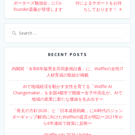
o
n
navigation
ポーターズ勉強会」にCo-
post:
付によるサポートをお待
post:
founder斎藤が登壇します
k
ちしております！
Search
for:
RECENT POSTS
内閣府「令和8年版男女共同参画白書」に、Waffleの女性IT
人材育成の取組が掲載
AIで地域経済を動かす女性を育てる「Waffle AI
Changemaker」を全国4都市で開催ー女子中高生が、AIで
地域の産業に新たな価値を生み出すー
「骨太の方針2026」と「日本成長戦略」にAI時代のジェン
ダーギャップ解消に向けたWaffleの提言が明記ー2021年か
ら6年連続で政策に反映ー
Waffle July 2026 Update