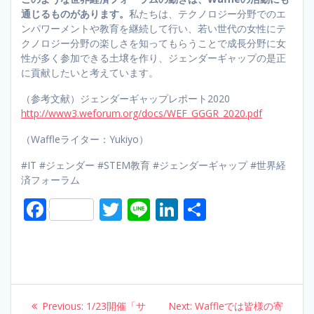
通じるものがあります。
私たちは、テクノロジー分野でのエ
ンパワーメントや教育を継続して行い、若い世代の女性にテ
クノロジー分野の楽しさを知ってもらうことで成長分野に女
性が多く参加できる土壌を作り、ジェンダーギャップの是正
に貢献したいと考えています。
（参考文献）ジェンダーギャップレポート2020
http://www3.weforum.org/docs/WEF_GGGR_2020.pdf
（Waffleライター：Yukiyo）
#IT #ジェンダー #STEM教育 #ジェンダーギャップ #世界経
済フォーラム
F
T
Li
Li
S
ac
w
n
n
h
e
itt
e
k
ar
b
er
e
e
o
dI
Post
Previous:
Previous
1/23開催「サ
Next:
Next
Waffleでは皆様の寄