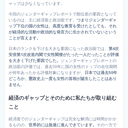
ャップは少なくなっています。
今回のジェンダーギャップレポートで順位差の要因となって
いるのは、主に経済面と政治面です。
つまりジェンダーギャ
ップ下位の国の女性は、高度な教育を受けたとしても、それ
が経済的な活動や政治的な発言力に生かされていないという
ことが言えます。
日本のランクを下げる大きな要因になった政治面では、
第4次
安倍第1次改造内閣で女性閣僚がたった一人だったことが評価
を大きく下げた要因でした。
ジェンダーギャップレポートの
政治面の評価では、過去50年に国の女性のトップの在任期間
が何年あったかも評価対象になりますが、
日本では過去50年
どころか、憲政史上一度も女性の首相が誕生したことはあり
ません
。
経済のギャップとそのために私たちが取り組む
こと
経済面でのジェンダーギャップは完全な解消には時間がかか
るものの、
世界的には急速に進んできています。
その一方で