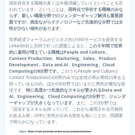
現在存在する職種の多くは今後消滅していくということも言
われています。ということは、
現時点で存在する職種のみな
らず、新しい職業分野でのジェンダーギャップ解消も重要課
題ですが、残念ながらテクノロジーなど先進的な分野では女
性が少ない傾向があります
。
世界経済フォーラムがビジネス向けSNSサービスを提供する
LinkedIn社と共同で行った調査によると、
この５年間で世界
的に雇用が増えている職種はPeople and Culture、
Content Production、Marketing、Sales、Product
Development、Data and AI、Engineering、Cloud
Computingの8分野です。
このうちPeople and Cultureと
Content Productionの2分野のみでは女性の率が男性の率を上
回っているものの、ほかの6分野ではいまだに男性が優位な状
況です。
特に高度かつ先進的なスキルが要されるData and
AI、Engineering、Cloud Computingの3分野で、ジェンダ
ーギャップが大きくなっています
。また、この3分野では、
「該当するスキルを持っていて、これから雇用される可能性
がある人材」の中に女性が占める割合も低いことが、同調査
で明らかになっています。