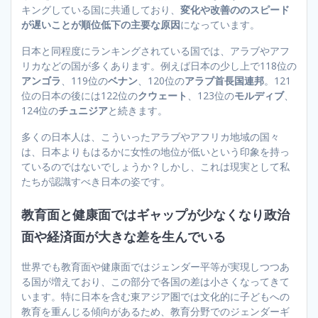
キングしている国に共通しており、
変化や改善ののスピード
が遅いことが順位低下の主要な原因
になっています。
日本と同程度にランキングされている国では、アラブやアフ
リカなどの国が多くあります。例えば日本の少し上で118位の
アンゴラ
、119位の
ベナン
、120位の
アラブ首長国連邦
。121
位の日本の後には122位の
クウェート
、123位の
モルディブ
、
124位の
チュニジア
と続きます。
多くの日本人は、こういったアラブやアフリカ地域の国々
は、日本よりもはるかに女性の地位が低いという印象を持っ
ているのではないでしょうか？しかし、これは現実として私
たちが認識すべき日本の姿です。
教育面と健康面ではギャップが少なくなり政治
面や経済面が大きな差を生んでいる
世界でも教育面や健康面ではジェンダー平等が実現しつつあ
る国が増えており、この部分で各国の差は小さくなってきて
います。特に日本を含む東アジア圏では文化的に子どもへの
教育を重んじる傾向があるため、教育分野でのジェンダーギ