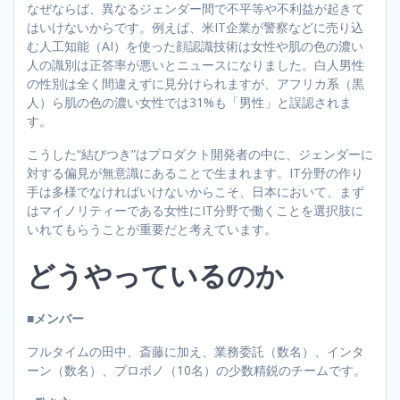
なぜならば、異なるジェンダー間で不平等や不利益が起きて
はいけないからです。例えば、米IT企業が警察などに売り込
む人工知能（AI）を使った顔認識技術は女性や肌の色の濃い
人の識別は正答率が悪いとニュースになりました。白人男性
の性別は全く間違えずに見分けられますが、アフリカ系（黒
人）ら肌の色の濃い女性では31%も「男性」と誤認されま
す。
こうした“結びつき”はプロダクト開発者の中に、ジェンダーに
対する偏見が無意識にあることで生まれます。IT分野の作り
手は多様でなければいけないからこそ、日本において、まず
はマイノリティーである女性にIT分野で働くことを選択肢に
いれてもらうことが重要だと考えています。
どうやっているのか
■メンバー
フルタイムの田中、斎藤に加え、業務委託（数名）、インタ
ーン（数名）、プロボノ（10名）の少数精鋭のチームです。