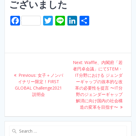
ございました
F
T
Li
Li
S
ac
w
n
n
h
e
itt
e
k
ar
b
er
e
e
o
dI
Post
Next:
Next
Waffle、内閣府「若
o
n
navigation
者円卓会議」にてSTEM・
post:
Previous:
k
Previous
女子＋ノンバ
IT分野における ジェンダ
イナリー限定！FIRST
post:
ーギャップの抜本的な改
GLOBAL Challenge2021
革の必要性を提言 〜IT分
説明会
野のジェンダーギャップ
解消に向け国内の社会構
造の変革を目指す〜
Search
for: