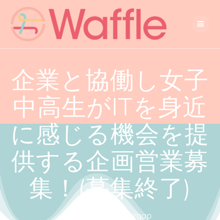
企業と協働し女子
中高生がITを身近
に感じる機会を提
供する企画営業募
集！(募集終了)
Close the gendergap