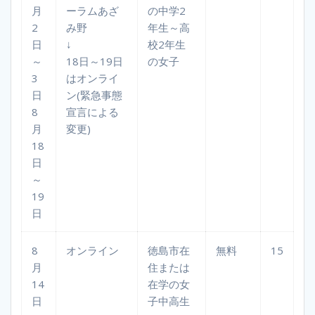
月
ーラムあざ
の中学2
2
み野
年生～高
日
↓
校2年生
～
18日～19日
の女子
3
はオンライ
日
ン(緊急事態
8
宣言による
月
変更)
18
日
～
19
日
8
オンライン
徳島市在
無料
15
月
住または
14
在学の女
日
子中高生