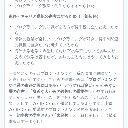
プログラミング教室の先生からすすめられた
進路・キャリア選択の参考にするため（一部抜粋）
プログラミングの知識がある方が将来役に立つと思ったか
ら
情報の授業が楽しい。プログラミングが好き。将来AI関連
の職種に就きたいと考えているから
海外大学進学を希望しておりCSの学部について興味あり。
文系で数学は苦手だが、興味のあるものはやってみようと
思ったから
一般的に女の子はプログラミングやIT系の進路に興味がない
と思われがちですが、こちらの結果からは
「プログラミング
やIT系の進路に興味はあるが、どうすれば良いかわからない
層の存在」「身近な人からの後押しの重要性」
が見て取れま
す。そういった層がITの世界に触れるための「はじめの一
歩」として、Waffle Campが機能しているようです。実際、
Waffle Camp受講前のプログラミング経験を確認したとこ
ろ、
約半数の学生さんが「未経験」
と回答しました。（横浜
市版はデータなし）