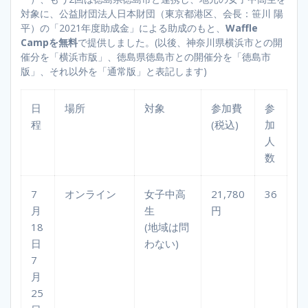
対象に、公益財団法人日本財団（東京都港区、会長：笹川 陽
平）の「2021年度助成金」による助成のもと、
Waffle
Campを無料
で提供しました。(以後、神奈川県横浜市との開
催分を「横浜市版」、徳島県徳島市との開催分を「徳島市
版」、それ以外を「通常版」と表記します)
日
場所
対象
参加費
参
程
(税込)
加
人
数
7
オンライン
女子中高
21,780
36
月
生
円
18
(地域は問
日
わない)
7
月
25