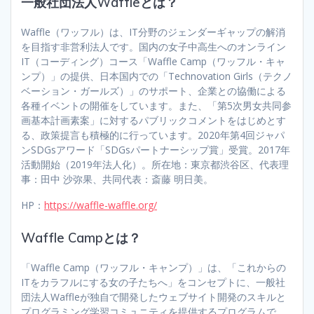
一般社団法人Waffleとは？
Waffle（ワッフル）は、IT分野のジェンダーギャップの解消
を目指す非営利法人です。国内の女子中高生へのオンライン
IT（コーディング）コース「Waffle Camp（ワッフル・キャ
ンプ）」の提供、日本国内での「Technovation Girls（テクノ
ベーション・ガールズ）」のサポート、企業との協働による
各種イベントの開催をしています。また、「第5次男女共同参
画基本計画素案」に対するパブリックコメントをはじめとす
る、政策提言も積極的に行っています。2020年第4回ジャパ
ンSDGsアワード「SDGsパートナーシップ賞」受賞。2017年
活動開始（2019年法人化）。所在地：東京都渋谷区、代表理
事：田中 沙弥果、共同代表：斎藤 明日美。
HP：
https://waffle-waffle.org/
Waffle Campとは？
「Waffle Camp（ワッフル・キャンプ）」は、「これからの
ITをカラフルにする女の子たちへ」をコンセプトに、一般社
団法人Waffleが独自で開発したウェブサイト開発のスキルと
プログラミング学習コミュニティを提供するプログラムで