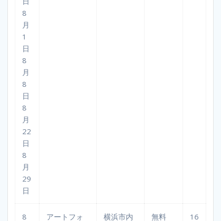
日
8
月
1
日
8
月
8
日
8
月
22
日
8
月
29
日
8
アートフォ
横浜市内
無料
16