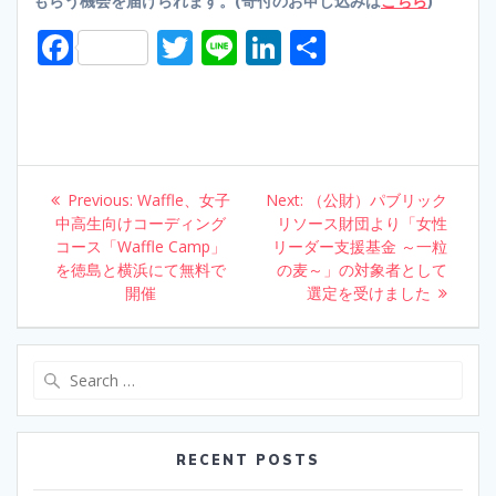
もらう機会を届けられます。(寄付のお申し込みは
こちら
)
F
T
Li
Li
S
ac
w
n
n
h
e
itt
e
k
ar
b
er
e
e
o
dI
Post
Previous:
Previous
Waffle、女子
Next:
Next
（公財）パブリック
o
n
navigation
中高生向けコーディング
post:
リソース財団より「女性
post:
コース「Waffle Camp」
k
リーダー支援基金 ～一粒
を徳島と横浜にて無料で
の麦～」の対象者として
開催
選定を受けました
Search
for:
RECENT POSTS