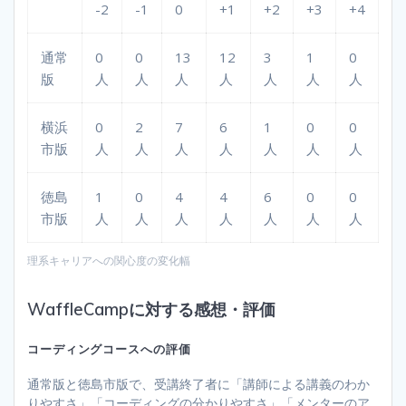
-2
-1
0
+1
+2
+3
+4
通常
0
0
13
12
3
1
0
版
人
人
人
人
人
人
人
横浜
0
2
7
6
1
0
0
市版
人
人
人
人
人
人
人
徳島
1
0
4
4
6
0
0
市版
人
人
人
人
人
人
人
理系キャリアへの関心度の変化幅
WaffleCampに対する感想・評価
コーディングコースへの評価
通常版と徳島市版で、受講終了者に「講師による講義のわか
りやすさ」「コーディングの分かりやすさ」「メンターのア