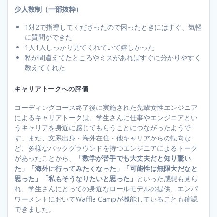
少人数制（一部抜粋）
1対2で指導してくださったので困ったときにはすぐ、気軽
に質問ができた
1人1人しっかり見てくれていて嬉しかった
私が間違えてたところやミスがあればすぐに分かりやすく
教えてくれた
キャリアトークへの評価
コーディングコース終了後に実施された先輩女性エンジニア
によるキャリアトークは、学生さんに仕事やエンジニアとい
うキャリアを身近に感じてもらうことにつながったようで
す。また、文系出身・海外在住・他キャリアからの転向な
ど、多様なバックグラウンドを持つエンジニアによるトーク
があったことから、
「数学が苦手でも大丈夫だと知り驚い
た」「海外に行ってみたくなった」「可能性は無限大だなと
思った」「私もそうなりたいと思った」
といった感想も見ら
れ、学生さんにとっての身近なロールモデルの提供、エンパ
ワーメントにおいてWaffle Campが機能していることも確認
できました。