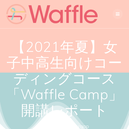
【2021年夏】女
子中高生向けコー
ディングコース
「Waffle Camp」
開講レポート
Close the gendergap