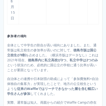
8
月
15
日
参加者の傾向
全体として中学生の割合が高い傾向にありました。また、通
常版は私立校生の参加率が高いのに対して、
徳島市版は国公
立校生が9割
を占めました。（横浜市版はデータなし）これは
2021年現在、
徳島県内に私立高校が3つ、私立中学は2つのみ
という状況のため、必然的に国公立の学校に通う比率が高い
ことが要因となっています。
自治体との連携や日本財団の助成によって「参加費無料×自治
体独自の集客力」が実現したことで、地方の公立校生という
ような
従来のWaffleではリーチできなかった層を含む幅広い
学生さんが参加
してくれました。
実際、通常版は知人、両親からの紹介でWaffle Campの存在