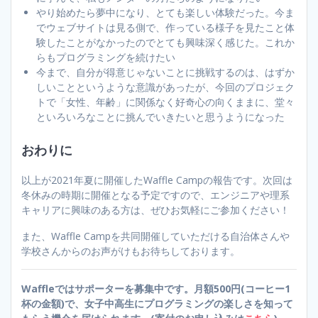
やり始めたら夢中になり、とても楽しい体験だった。今ま
でウェブサイトは見る側で、作っている様子を見たこと体
験したことがなかったのでとても興味深く感じた。これか
らもプログラミングを続けたい
今まで、自分が得意じゃないことに挑戦するのは、はずか
しいことというような意識があったが、今回のプロジェク
トで「女性、年齢」に関係なく好奇心の向くままに、堂々
といろいろなことに挑んでいきたいと思うようになった
おわりに
以上が2021年夏に開催したWaffle Campの報告です。次回は
冬休みの時期に開催となる予定ですので、エンジニアや理系
キャリアに興味のある方は、ぜひお気軽にご参加ください！
また、Waffle Campを共同開催していただける自治体さんや
学校さんからのお声がけもお待ちしております。
Waffleではサポーターを募集中です。月額500円(コーヒー1
杯の金額)で、女子中高生にプログラミングの楽しさを知って