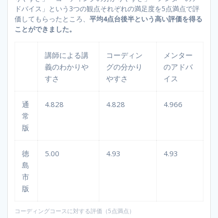
ドバイス」という3つの観点それぞれの満足度を5点満点で評
価してもらったところ、
平均4点台後半という高い評価を得る
ことができました。
講師による講
コーディン
メンター
義のわかりや
グの分かり
のアドバ
すさ
やすさ
イス
通
4.828
4.828
4.966
常
版
徳
5.00
4.93
4.93
島
市
版
コーディングコースに対する評価（5点満点）