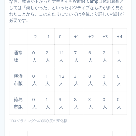
なお、数値が下がった学生さんもWaffle Camp自体の感想と
しては「楽しかった」といったポジティブなものが多く見ら
れたことから、このあたりについては今後より詳しい検討が
必要です。
-2
-1
0
+1
+2
+3
+4
通常
0
2
11
7
6
2
1
版
人
人
人
人
人
人
人
横浜
0
1
12
3
0
0
0
市版
人
人
人
人
人
人
人
徳島
0
1
3
8
3
0
0
市版
人
人
人
人
人
人
人
プログラミングへの関心度の変化幅