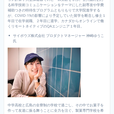
る科学技術コミュニケーションをテーマにした副専攻や学費
補助つきの特待生プログラムともりもりで大学院進学する
が、COVID-19の影響により予定していた留学を断念し修士１
年目で在学就職、２年目に退学。カナダからオンラインで働
くリモートネイティブのQAエンジニア１年目。
サイボウズ株式会社 プロダクトマネージャー 神崎ゆうこ
氏
中学高校と広島の全寮制の学校で過ごし、その中でお菓子を
作って友達に振る舞うことに全力を注ぐ。製菓専門学校を希