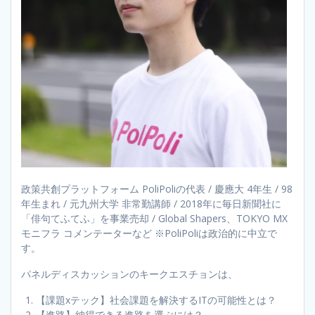
政策共創プラットフォーム PoliPoliの代表 / 慶應大 4年生 / 98
年生まれ / 元九州大学 非常勤講師 / 2018年に毎日新聞社に
「俳句てふてふ」を事業売却 / Global Shapers、TOKYO MX
モニフラ コメンテーターなど ※PoliPoliは政治的に中立で
す。
パネルディスカッションのキークエスチョンは、
【課題xテック】社会課題を解決するITの可能性とは？
【進路】納得できる進路を選ぶには？