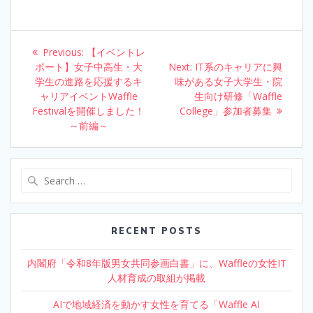
e
itt
e
k
ar
b
er
e
e
o
dI
Post
Previous:
Previous
【イベントレ
o
n
navigation
ポート】女子中高生・大
post:
Next:
Next
IT系のキャリアに興
学生の進路を応援するキ
k
味がある女子大学生・院
post:
ャリアイベントWaffle
生向け研修「Waffle
Festivalを開催しました！
College」参加者募集
～前編～
Search
for:
RECENT POSTS
内閣府「令和8年版男女共同参画白書」に、Waffleの女性IT
人材育成の取組が掲載
AIで地域経済を動かす女性を育てる「Waffle AI