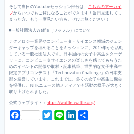
そして当日のYoutubeセッション部分は、
こちらのアーカイ
ブ
からいつでもご覧になることができます！当日見逃してし
まった方、もう一度見たい方も、ぜひご覧ください！
■一般社団法人Waffle（ワッフル）について
テクノロジー業界やコンピュータ・サイエンス領域のジェン
ダーギャップを埋めることをミッションに、2017年から活動
している一般社団法人です。日本国内の女子中高生をターゲ
ットに、コンピュータサイエンスの楽しさを感じてもらうた
めのイベントの開催や取材・記事執筆、世界的な女子中高生
限定アプリコンテスト「Technovaton Challenge」の日本支
部を運営しています。これまでに、多くの女子中高生に機会
を提供し、NHKニュース他メディアでも活動の様子が大きく
取り上げられました。
公式ウェブサイト：
https://waffle-waffle.org/
F
T
Li
Li
S
ac
w
n
n
h