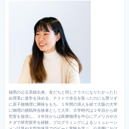
福岡の公立高校出身。友だちと同じクラスになりたかったた
め理系に進学を決める。テストで赤点を取ったのにも懲りず
に原子核物理に興味をもち、１年間の浪人を経て大阪の大学
に物理の挑戦枠合格者として入学。大学時代は２年目から研
究室を放浪し、３年目からは医療物理を中心にアメリカやカ
ナダで研究留学を経験。プログラミングによるシミュレーシ
ョン計算や大型加速器でのビーム実験を学ぶ。公共圏におけ