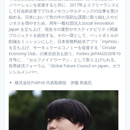
ノベーションを促進すると共に、2017年よりフリーランスと
して社会的企業でプロボノやコンサルティングの仕事を受け
始める。日本において世の中の深刻な課題に取り組む人やビ
ジネスを増やすため、同年一般社団法人Social Innovation
Japan を立ち上げ、現在その運営やサスティナビリティ関連
プロジェクトを総括する。その一環として、ペットボトルの
削減をミッションにした、日本初無料給水アプリ「mymizu」
を立ち上げ、サーキュラーエコノミーを促進する「Circular
Economy Club」の東京担当も担う。Forbes JAPAN2020年10
月号に、「セルフメイドウーマン」として取り上げられる。
世界経済フォーラム 「Global Future Council on Japan」カウ
ンシルメンバー。
株式会社PoliPoli 代表取締役 伊藤 和真氏