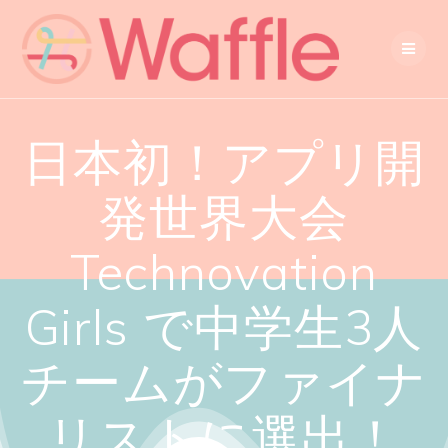
日本初！アプリ開
発世界大会
Technovation
Girls で中学生3人
チームがファイナ
リストに選出！