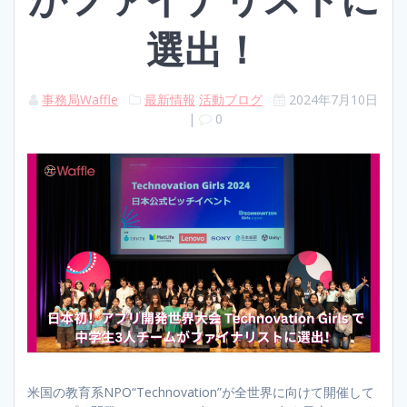
選出！
事務局Waffle
最新情報
活動ブログ
2024年7月10日
|
0
米国の教育系NPO“Technovation”が全世界に向けて開催して