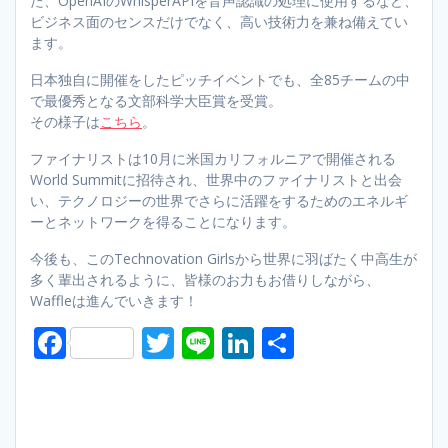
た、OpenAIのWhisperAPIを音声認識の処理に使用するなど、
ビジネス面のセンスだけでなく、高い技術力を兼ね備えてい
ます。
日本独自に開催をしたピッチイベントでも、全85チームの中
で最優秀となる文部科学大臣賞を受賞。
その様子は
こちら
。
ファイナリストは10月に米国カリフォルニアで開催される
World Summitに招待され、世界中のファイナリストと出会
い、テクノロジーの世界でさらに活躍をするためのエネルギ
ーとネットワークを得ることになります。
今後も、このTechnovation Girlsから世界に羽ばたく中高生が
多く輩出されるように、皆様のお力もお借りしながら、
Waffleは進んでいきます！
F
T
Li
Li
S
ac
w
n
n
h
e
itt
e
k
ar
b
er
e
e