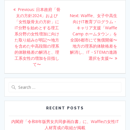
o
dI
Post
Previous:
Previous
日本政府「骨
o
n
navigation
太の方針2024」および
post:
Next:
Next
Waffle、女子中高生
「女性版骨太の方針」に
k
向けIT教育プログラム・
post:
IT分野を始めとする理工
キャリア支援「Waffle
系分野の女性増加に向け
Camp ホームタウン」を
た取り組みが明記〜地方
全国6都市にて無償開催〜
を含めた中高段階の理系
地方の理系的体験格差を
的体験格差の解消と、理
解消し、IT・STEMの進路
工系女性の増加を目指し
選択を支援〜
て〜
Search
for:
RECENT POSTS
内閣府「令和8年版男女共同参画白書」に、Waffleの女性IT
人材育成の取組が掲載