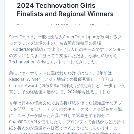
Spes Dojoは、一般社団法人CoderDojo Japanが展開するプ
ログラミング道場の中の、名古屋市瑞穂区の道場
（CoderDojo瑞穂）で出会った3人組のチームです。メンター
の方々にも長きに渡ってご支援いただき、小学生の頃から
Technovation Girlsにエントリーしてきました。
急にファイナリストに選ばれたわけではなく、2年前は
Resional Winner（アジア地域での最優秀賞）、1年前は
Climate Award（気候変動に特化した特別賞）と、一歩ずつ入
賞し、その経験値を活かして、2024年も挑戦しました。
今年は日本の伝統文化である折り紙を使った認知症予防アプ
リを開発しました。アプリ内のキャラクターと会話をする際
に、ユーザーが喋った言葉に対して返事をする部分に
ChatGPTのAPIを使用したり、プロンプトで会話からどの折り
紙を折るのが最適かを提案できるようになっています。ま