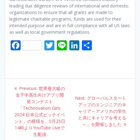
leading due diligence reviews of international and domestic
organizations to ensure that all grants are made to
legitimate charitable programs, funds are used for their
intended purpose and are in full compliance with all US laws
as well as local government regulations.
F
T
Li
Li
S
ac
w
n
n
h
e
itt
e
k
ar
b
er
e
e
o
dI
Post
Previous:
Previous
世界最大級の
o
n
navigation
女子中高生向けアプリ開
post:
Next:
Next
グローバルスタート
k
発コンテスト
アップのエンジニアのキ
post:
「Technovation Girls
ャリア～アメリカの学生
2024 日本公式ピッチイベ
と共にキャリアを考える
ント」の模様を、5月25日
～」を開催しました
14時よりYouTube Liveで
生配信