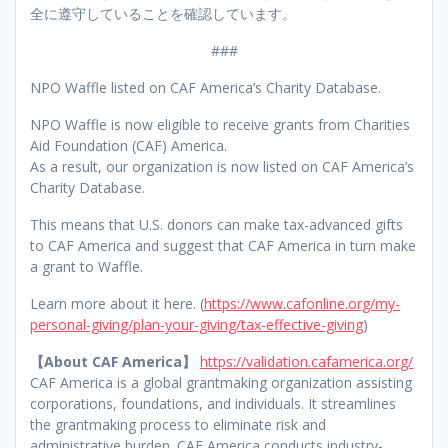
全に遵守していることを確認しています。
###
NPO Waffle listed on CAF America’s Charity Database.
NPO Waffle is now eligible to receive grants from Charities
Aid Foundation (CAF) America.
As a result, our organization is now listed on CAF America’s
Charity Database.
This means that U.S. donors can make tax-advanced gifts
to CAF America and suggest that CAF America in turn make
a grant to Waffle.
Learn more about it here. (
https://www.cafonline.org/my-
personal-giving/plan-your-giving/tax-effective-giving
)
【About CAF America】
https://validation.cafamerica.org/
CAF America is a global grantmaking organization assisting
corporations, foundations, and individuals. It streamlines
the grantmaking process to eliminate risk and
administrative burden. CAF America conducts industry-