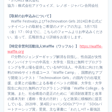
・STORES 株式会社
協力：株式会社アドウェイズ、レノボ・ジャパン合同会社
【取材のお申込みについて】
Waffle FestivalおよびTechnovation Girls 2024日本公式ピ
ッチイベントの取材をご希望のメディアの方は、5月17日
（金）17：00までに、こちらのフォームよりお申込みくださ
い。追って、広報担当より詳細をお送りします。
【特定非営利活動法人Waffle（ワッフル）】
https://waffle-
waffle.org
IT分野のジェンダーギャップ解消を目指し、性自認が女性
やノンバイナリーの中高生・大学生・院生に無料でプログラ
ミングを学ぶ場を提供しているNPO法人。中高生に向けた無
料のWebサイト作成コース「Waffle Camp」、国際的なアプ
リ開発コンテスト「Technovation Girls」の国内での出場支
援、企業との協働による各種イベントの開催、大学生・大学
院生に向けた無料のプログラミング研修「Waffle College」を
実施。また、社会構造の是正のために「経済財政運営と改革
の基本方針（通称：骨太の方針）」など政策に積極的に提言
している。2020年、第4回ジャパンSDGsアワード「SDGsパ
ートナーシップ賞」受賞。主な著書に「わたし×IT＝最強説