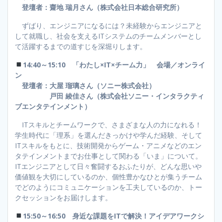
登壇者：齋地 瑞月さん（株式会社日本総合研究所）
ずばり、エンジニアになるには？未経験からエンジニアと
して就職し、社会を支えるITシステムのチームメンバーとし
て活躍するまでの道すじを深堀りします。
14:40～15:10 「わたし×IT×チーム力」 会場／オンライ
ン
登壇者：大屋 瑠璃さん（ソニー株式会社）
戸田 綾佳さん（株式会社ソニー・インタラクティ
ブエンタテインメント）
ITスキルとチームワークで、さまざまな人の力になれる！
学生時代に「理系」を選んだきっかけや学んだ経験、そして
ITスキルをもとに、技術開発からゲーム・アニメなどのエン
タテインメントまでお仕事として関わる「いま」について。
ITエンジニアとして日々奮闘するおふたりが、どんな思いや
価値観を大切にしているのか、個性豊かなひとが集うチーム
でどのようにコミュニケーションを工夫しているのか、トー
クセッションをお届けします。
15:50～16:50 身近な課題をITで解決！アイデアワークシ