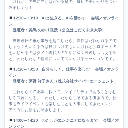
「けれど」の先に立ちはだかる壁の、最初の手がかりをつか
みましょう！
12:20～13:10 AIと生きる、AIを活かす 会場／オンライ
ン
登壇者：美馬 のゆり教授（公立はこだて未来大学）
自動運転の車が事故を起こしたら、責任はだれが取るので
しょう？ぬいぐるみは投げつけてもいいけれど、ロボット犬
をいじめるのはダメ？現代人の生活に深く浸透しつつあるAI
と、わたしたちの倫理について問いかけるセッションです。
13:20～13:50 自分らしく、仕事を楽しむ 会場／オンラ
イン
登壇者：茅野 祥子さん（株式会社サイバーエージェント）
これからのIT企業において、マイノリティであることはむ
しろ武器になる。「わたし」だからこそできる働き方で、仕
事もライフイベントも楽しむことを大事にしてきたエンジニ
アの方にお話をお聞きします。
14:00～14:30 わたしがエンジニアになるまで 会場／オ
ンライン