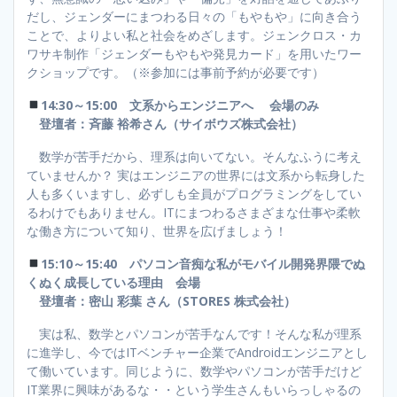
だし、ジェンダーにまつわる日々の「もやもや」に向き合う
ことで、よりよい私と社会をめざします。ジェンクロス・カ
ワサキ制作「ジェンダーもやもや発見カード」を用いたワー
クショップです。（※参加には事前予約が必要です）
14:30～15:00 文系からエンジニアへ 会場のみ
登壇者：斉藤 裕希さん（サイボウズ株式会社）
数学が苦手だから、理系は向いてない。そんなふうに考え
ていませんか？ 実はエンジニアの世界には文系から転身した
人も多くいますし、必ずしも全員がプログラミングをしてい
るわけでもありません。ITにまつわるさまざまな仕事や柔軟
な働き方について知り、世界を広げましょう！
15:10～15:40 パソコン音痴な私がモバイル開発界隈でぬ
くぬく成長している理由 会場
登壇者：密山 彩葉 さん（STORES 株式会社）
実は私、数学とパソコンが苦手なんです！そんな私が理系
に進学し、今ではITベンチャー企業でAndroidエンジニアとし
て働いています。同じように、数学やパソコンが苦手だけど
IT業界に興味があるな・・という学生さんもいらっしゃるの