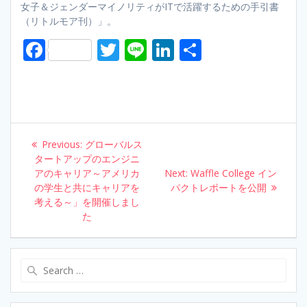
女子＆ジェンダーマイノリティがITで活躍するための手引書
（リトルモア刊）」。
F
T
Li
Li
S
ac
w
n
n
h
e
itt
e
k
ar
b
er
e
e
o
dI
Post
Previous:
Previous
グローバルス
o
n
navigation
タートアップのエンジニ
post:
アのキャリア～アメリカ
k
Next:
Next
Waffle College イン
の学生と共にキャリアを
パクトレポートを公開
post:
考える～」を開催しまし
た
Search
for: