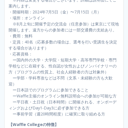
案内します。
・開催時期：2024年7月5日（金）〜7月15日（月）​
・場所：オンライン
※8月上旬に開催予定の交流会（任意参加）は東京にて現地
開催します。遠方からの参加者には一部交通費の支給あり。
・費用：無料
・定員：40名（応募多数の場合は、選考を行い受講生を決定
する場合があります）
・応募資格：
ー国内外の大学・大学院・短期大学・高等専門学校・専門
学校などに在籍する、性自認が女性およびノンバイナリーの
方（プログラムの性質上、社会人経験者の方は対象外）
ー学部・学科専攻などは不問（文系・未経験の方も大歓
迎）
ー日本語でのプログラムに参加できること
ーWaffle主催のオンライン無料説明会への参加が可能な方
ー平日夜・土日祝（日本時間）に開催される、オンボーデ
ィングおよびDay1-Day3に必ず参加できる方
ー事前学習（週20時間程度）に確実に取り組める方
【Waffle Collegeの特徴】