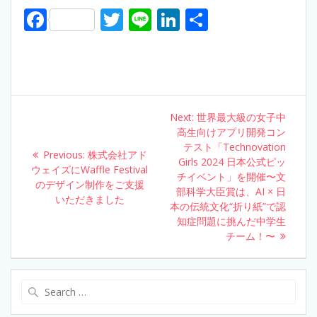
F
T
Li
Li
S
ac
w
n
n
h
e
itt
e
k
ar
b
er
e
e
o
dI
Post
Next:
Next
世界最大級の女子中
o
n
navigation
高生向けアプリ開発コン
post:
k
テスト「Technovation
Previous:
Previous
株式会社アド
Girls 2024 日本公式ピッ
ウェイズにWaffle Festival
post:
チイベント」を開催〜文
のデザイン制作をご支援
部科学大臣賞は、AI × 日
いただきました
本の伝統文化“折り紙”で認
知症問題に挑んだ中学生
チーム！〜
Search
for: