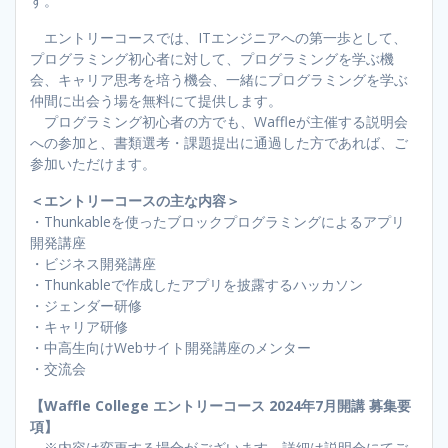
す。
エントリーコースでは、ITエンジニアへの第一歩として、
プログラミング初心者に対して、プログラミングを学ぶ機
会、キャリア思考を培う機会、一緒にプログラミングを学ぶ
仲間に出会う場を無料にて提供します。
プログラミング初心者の方でも、Waffleが主催する説明会
への参加と、書類選考・課題提出に通過した方であれば、ご
参加いただけます。
＜エントリーコースの主な内容＞
・Thunkableを使ったブロックプログラミングによるアプリ
開発講座
・ビジネス開発講座
・Thunkableで作成したアプリを披露するハッカソン
・ジェンダー研修
・キャリア研修
・中高生向けWebサイト開発講座のメンター
・​交流会
【Waffle College エントリーコース 2024年7月開講 募集要
項】
※内容は変更する場合がございます。詳細は説明会にてご