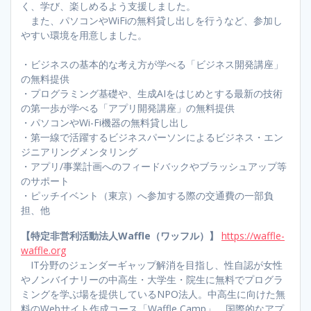
く、学び、楽しめるよう支援しました。
また、パソコンやWiFiの無料貸し出しを行うなど、参加し
やすい環境を用意しました。
・ビジネスの基本的な考え方が学べる「ビジネス開発講座」
の無料提供
・プログラミング基礎や、生成AIをはじめとする最新の技術
の第一歩が学べる「アプリ開発講座」の無料提供
・パソコンやWi-Fi機器の無料貸し出し
・第一線で活躍するビジネスパーソンによるビジネス・エン
ジニアリングメンタリング
・アプリ/事業計画へのフィードバックやブラッシュアップ等
のサポート
・ピッチイベント（東京）へ参加する際の交通費の一部負
担、他
【特定非営利活動法人Waffle（ワッフル）】
https://waffle-
waffle.org
IT分野のジェンダーギャップ解消を目指し、性自認が女性
やノンバイナリーの中高生・大学生・院生に無料でプログラ
ミングを学ぶ場を提供しているNPO法人。中高生に向けた無
料のWebサイト作成コース「Waffle Camp」、国際的なアプ