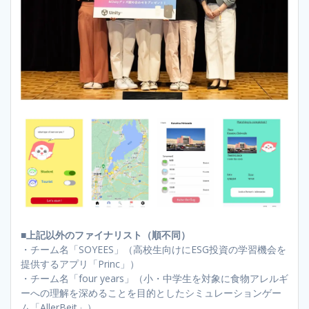
■上記以外のファイナリスト（順不同）
・チーム名「SOYEES」（高校生向けにESG投資の学習機会を
提供するアプリ「Princ」）
・チーム名「four years」（小・中学生を対象に食物アレルギ
ーへの理解を深めることを目的としたシミュレーションゲー
ム「AllerBeit」）