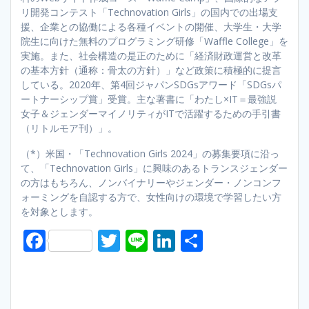
リ開発コンテスト「Technovation Girls」の国内での出場支
援、企業との協働による各種イベントの開催、大学生・大学
院生に向けた無料のプログラミング研修「Waffle College」を
実施。また、社会構造の是正のために「経済財政運営と改革
の基本方針（通称：骨太の方針）」など政策に積極的に提言
している。2020年、第4回ジャパンSDGsアワード「SDGsパ
ートナーシップ賞」受賞。主な著書に「わたし×IT＝最強説
女子＆ジェンダーマイノリティがITで活躍するための手引書
（リトルモア刊）」。
（*）米国・「Technovation Girls 2024」の募集要項に沿っ
て、「Technovation Girls」に興味のあるトランスジェンダー
の方はもちろん、ノンバイナリーやジェンダー・ノンコンフ
ォーミングを自認する方で、女性向けの環境で学習したい方
を対象とします。
F
T
Li
Li
S
ac
w
n
n
h
e
itt
e
k
ar
b
er
e
e