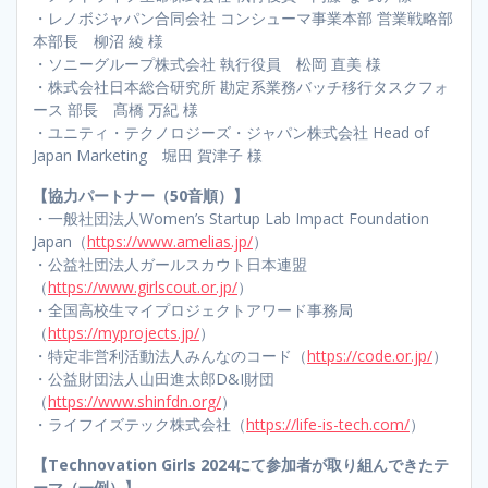
・レノボジャパン合同会社 コンシューマ事業本部 営業戦略部
本部長 柳沼 綾 様
・ソニーグループ株式会社 執行役員 松岡 直美 様
・株式会社日本総合研究所 勘定系業務バッチ移行タスクフォ
ース 部長 髙橋 万紀 様
・ユニティ・テクノロジーズ・ジャパン株式会社 Head of
Japan Marketing 堀田 賀津子 様
【協力パートナー（50音順）】
・一般社団法人Women’s Startup Lab Impact Foundation
Japan（
https://www.amelias.jp/
）
・公益社団法人ガールスカウト日本連盟
（
https://www.girlscout.or.jp/
）
・全国高校生マイプロジェクトアワード事務局
（
https://myprojects.jp/
）
・特定非営利活動法人みんなのコード（
https://code.or.jp/
）
・公益財団法人山田進太郎D&I財団
（
https://www.shinfdn.org/
）
・ライフイズテック株式会社（
https://life-is-tech.com/
）
【Technovation Girls 2024にて参加者が取り組んできたテ
ーマ（一例）】