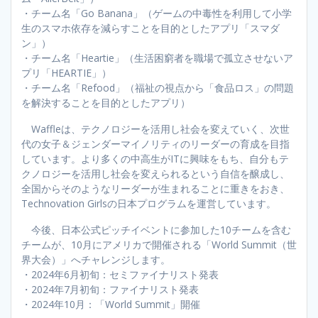
・チーム名「Go Banana」（ゲームの中毒性を利用して小学
生のスマホ依存を減らすことを目的としたアプリ「スマダ
ン」）
・チーム名「Heartie」（生活困窮者を職場で孤立させないア
プリ「HEARTIE」）
・チーム名「Refood」（福祉の視点から「食品ロス」の問題
を解決することを目的としたアプリ）
Waffleは、テクノロジーを活用し社会を変えていく、次世
代の女子＆ジェンダーマイノリティのリーダーの育成を目指
しています。より多くの中高生がITに興味をもち、自分もテ
クノロジーを活用し社会を変えられるという自信を醸成し、
全国からそのようなリーダーが生まれることに重きをおき、
Technovation Girlsの日本プログラムを運営しています。
今後、日本公式ピッチイベントに参加した10チームを含む
チームが、10月にアメリカで開催される「World Summit（世
界大会）」へチャレンジします。
・2024年6月初旬：セミファイナリスト発表
・2024年7月初旬：ファイナリスト発表
・2024年10月：「World Summit」開催