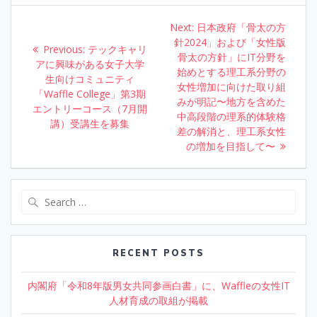
o
dI
Post
Next:
Next
日本政府「骨太の方
o
n
navigation
針2024」および「女性版
post:
Previous:
Previous
テックキャリ
k
骨太の方針」にIT分野を
アに興味がある女子大学
post:
始めとする理工系分野の
生向けコミュニティ
女性増加に向けた取り組
「Waffle College」第3期
みが明記〜地方を含めた
エントリーコース（7月開
中高段階の理系的体験格
講）受講生を募集
差の解消と、理工系女性
の増加を目指して〜
Search
for:
RECENT POSTS
内閣府「令和8年版男女共同参画白書」に、Waffleの女性IT
人材育成の取組が掲載