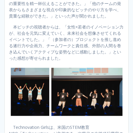
の重要性を精一杯伝えることができた。」「他のチームの発
表からもさまざまな視点や印象的なピッチのやり方を学べ、
貴重な経験ができた。」といった声が聞かれました。
本ピッチの視聴者からは、「女性×若者のイノベーション力
が、社会を元気に変えていく、未来社会を想像させてくれる
イベントでした。」「（参加者の）プロジェクトを推し進め
る遂行力や企画力、チームワークと責任感、外部の人間を巻
き込んでいくアクティブな姿勢などに感動しました。」とい
った感想が寄せられました。
Technovation Girlsは、米国のSTEM教育