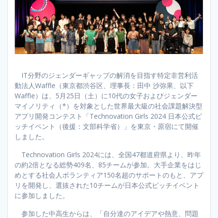
IT分野のジェンダーギャップの解消を目指す特定非営利活
動法人Waffle（東京都渋谷区、理事長：田中 沙弥果、以下
Waffle）は、5月25日（土）に10代の女子およびジェンダー
マイノリティ（*）を対象とした世界最大級の社会課題解決型
アプリ開発コンテスト「Technovation Girls 2024 日本公式ピ
ッチイベント（後援：文部科学省）」を東京・原宿にて開催
しました。
Technovation Girls 2024には、全国47都道府県より、昨年
の約2倍となる総勢409名、85チームが参加。大手企業をはじ
めとする社会人ボランティア150名超のサポートのもと、アプ
リを開発し、選抜された10チームが日本公式ピッチイベント
に参加しました。
参加した中高生からは、「自分達のアイデアや熱意、問題