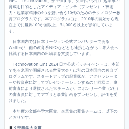
NPO「Technovation」が主催する、次世代の女性IT起業家の
育成を目的としたアイディア・ピッチ（プレゼン）・技術
力・起業家精神の4つを競い合う10代のためのテクノロジー教
育プログラムです。本プログラムには、2010年の開始から現
在までに世界100か国以上、34,000名以上が参加していま
す。
日本国内では日本リージョン公式アンバサダーである
Waffleが、他の教育系NPOなどとも連携しながら世界大会へ
挑戦する日本国内の出場者を支援しています。
Technovation Girls 2024 日本公式ピッチイベントは、本部
である米国で開催される世界大会とは別の日本国内の独自プ
ログラムです。スタートアップの起業家が、アクセラレータ
ーや投資家に対してプレゼンテーションするのと同様に、事
前審査により選抜された10チームが、スポンサー企業（5社）
の審査員に対してアプリと事業計画をプレゼンし、評価を受
けました。
本年度の文部科学大臣賞、企業賞の受賞チームは、以下の
とおりです。
文部科学大臣賞