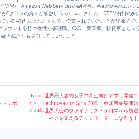
、Amazon Web Servicesの副社長、Webflowのエンジ
るCクラスの方々が多数いらっしゃいました。STEM分野の知
ている40代以上の方々も多く受賞されていたことが印象的で
クグラウンドを持つ女性が管理職、CXO、実業家、投資家として
き続き私たちも尽力してまいります。
Next:
Next
世界最大級の女子中高生向けアプリ開発コ
ンパクトレポ
スト「Technovation Girls 2025」参加者募集開
post:
2024年世界大会のファイナリストが日本から初
社会を変えるテックリーダーになろう！