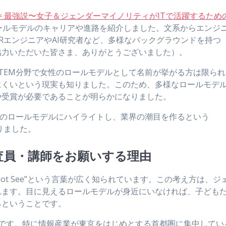
IT = 最強説〜女子＆ジェンダーマイノリティがITで活躍するため
ールモデルのキャリアや進路を紹介しました。文系からエンジ
RエンジニアやAI研究者など、多様なバックグラウンドを持つ
協力いただいた皆さま、ありがとうございました）。
TEM分野で女性のロールモデルとして名前が挙がる方は限られ
にくいという現実も知りました。このため、多様なロールモデ
や受賞が必要であることが明らかになりました。
野のロールモデルにハイライトし、業界の潮目を作るという
りました。
審査員・講師をお願いする理由
ou Cannot See”という言葉が広く知られています。この考え方は、ジ
れます。目に見えるロールモデルが身近にいなければ、子ども
るということです。
下です。特に情報産業が東京をはじめとする首都圏に集中してい