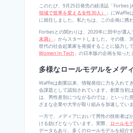
このたび、9月25日発売の経済誌「Forbes 
領域で世界を変える女性30人）
」にWaff
に就任しました。私たちは、この企画に携
Forbesとの関わりは、2020年に田中が選
未満）
」からスタートしました。その後、30
世代の社会起業家を発掘することに協力し
Women In Tech
」の日本版の企画を知った
多様なロールモデルをメデ
Waffleは創業以来、情報発信に力を入れ
会課題として認知されています。創業当初
は、男性差別につながるのでは」といった
ざまな企業や大学が取り組みを加速してい
一方で、メディアにおいて男性の技術者ば
ける妨げとなっています。実際、
ロールモデ
データもあり、多くのロールモデルを紹介