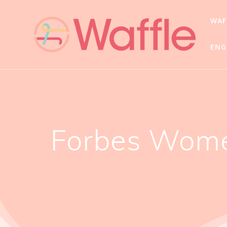
WA
ENG
Forbes Wo