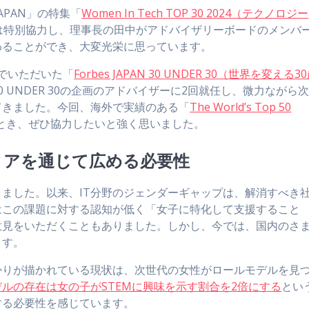
JAPAN」の特集「
Women In Tech TOP 30 2024（テクノロジー
leは特別協力し、理事長の田中がアドバイザリーボードのメンバ
わることができ、大変光栄に思っています。
んでいただいた「
Forbes JAPAN 30 UNDER 30（世界を変える3
 UNDER 30の企画のアドバイザーに2回就任し、微力ながら
てきました。今回、海外で実績のある「
The World’s Top 50
とき、ぜひ協力したいと強く思いました。
ィアを通じて広める必要性
てきました。以来、IT分野のジェンダーギャップは、解消すべき
はこの課題に対する認知が低く「女子に特化して支援すること
意見をいただくこともありました。しかし、今では、国内のさ
ます。
かりが描かれている現状は、次世代の女性がロールモデルを見
ルの存在は女の子がSTEMに興味を示す割合を2倍にする
とい
する必要性を感じています。