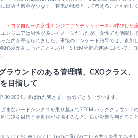
性に出会う機会が少なく、将来の職業として考えることも難し
て、
トヨタ自動車の女性エンジニアとデザイナーをお呼びした
「エンジニアは男性が多いイメージだったが、女性でも活躍し
いった声が寄せられました。事後のアンケート結果では、参加
関心度が高まったこともあり、STEM分野の進路において、ロ
す。
クグラウンドのある管理職、CXOクラス、
とを目指して
ech TOP 30 2024に選ばれた皆さま、おめでとうございます。
ざまなハードシングスを乗り越えてSTEM バックグラウンド
、同じ道を目指す次世代が登場するなど、良い影響を与えるこ
s Top 50 Women In Techに選ばれている方々を見てみま