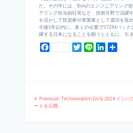
た。その中には、Boxのエンジニアリング担当VPや
アリング担当副社長など、技術分野で活躍す
を活かして投資家や実業家として成功を収め
今後5年以内に、多くの企業でSTEMバッ
躍する日本になることを願うとともに、引
F
T
Li
Li
S
ac
w
n
n
h
e
itt
e
k
ar
b
er
e
e
o
dI
Post
o
n
Previous:
Previous
Technovation Girls 2024 イ
navigation
k
ートを公開
post: