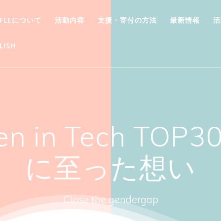
FFLEについて
活動内容
支援・寄付の方法
最新情報
活
LISH
men in Tech T
に至った想い
Close the gendergap