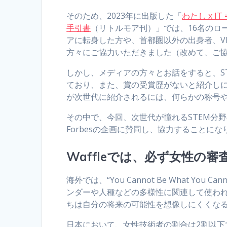
そのため、2023年に出版した「
わたし x 
手引書
（リトルモア刊）」では、16名のロ
アに転身した方や、首都圏以外の出身者、V
方々にご協力いただきました（改めて、ご
しかし、メディアの方々とお話をすると、S
ており、また、賞の受賞歴がないと紹介し
が次世代に紹介されるには、何らかの称号
その中で、今回、次世代が憧れるSTEM分
Forbesの企画に賛同し、協力することにな
Waffleでは、必ず女性の
海外では、“You Cannot Be What Y
ンダーや人種などの多様性に関連して使わ
ちは自分の将来の可能性を想像しにくくな
日本において、女性技術者の割合は2割以