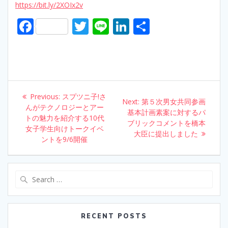
https://bit.ly/2XOIx2v
F
T
Li
Li
S
ac
w
n
n
h
e
itt
e
k
ar
b
er
e
e
o
dI
Post
Previous:
Previous
スプツニ子!さ
o
n
Next:
Next
第５次男女共同参画
navigation
んがテクノロジーとアー
post:
基本計画素案に対するパ
post:
トの魅力を紹介する10代
k
ブリックコメントを橋本
女子学生向けトークイベ
大臣に提出しました
ントを9/6開催
Search
for:
RECENT POSTS