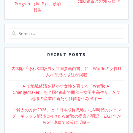
k
活動報告とお知らせ
post:
Program（IVLP）」参加
報告
Search
for:
RECENT POSTS
内閣府「令和8年版男女共同参画白書」に、Waffleの女性IT
人材育成の取組が掲載
AIで地域経済を動かす女性を育てる「Waffle AI
Changemaker」を全国4都市で開催ー女子中高生が、AIで
地域の産業に新たな価値を生み出すー
「骨太の方針2026」と「日本成長戦略」にAI時代のジェン
ダーギャップ解消に向けたWaffleの提言が明記ー2021年か
ら6年連続で政策に反映ー