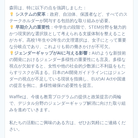
森田は、特に以下の点を強調しました：
システムの変革
：政府、自治体、保護者など、すべてのス
テークホルダーが関与する包括的な取り組みが必要。
早期介入の重要性
：中学生の段階で、STEM分野を魅力的
かつ現実的な選択肢として考えられる支援体制を整えること
がカギ。高校1年生や2年生の文理選択は、女子にとって重要
な分岐点であり、これよりも前の働きかけが不可欠。
ジェンダーギャップがAIに与える影響：
AIのような新技術
の開発におけるジェンダー多様性の重要性にも言及。多様な
視点が欠如すると、女性や他の社会的少数派に不利益をもた
らすリスクが高まる。日本のAI開発ガイドラインにはジェン
ダーの視点が不足している現状を指摘し、EUのAI Actや国連
の提言を例に、多様性確保の必要性を提言。
Waffleは、今後も教育プログラムの提供と政策提言の両輪
で、デジタル分野のジェンダーギャップ解消に向けた取り組
みを進めていきます。
私たちの活動にご興味のある方は、ぜひお気軽にご連絡くだ
さい。