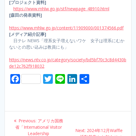
[プロジェクト資料]
https://www.mhlw.go.jp/stf/newpage_48910.html
[森田の発表資料]
https://www.mhlw.go.jp/content/11909000/001374566.pdf
[メディア紹介記事]
日テレ NEWS「理系女子増えないワケ 女子は理系にむか
ないとの思い込みは教員にも」
https://news.ntv.co.jp/category/society/bd5bf70c3c8d4430b
de12c762f918032
F
T
Li
Li
S
ac
w
n
n
h
e
itt
e
k
ar
b
er
e
e
o
dI
Post
Previous:
Previous
アメリカ国務
o
n
navigation
省「International Visitor
post:
Next:
Next
2024年12月Waffle
Leadership