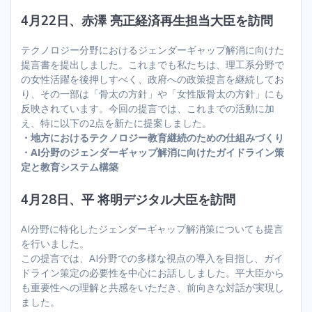
4月22日、赤澤 亮正経済再生担当大臣を訪問
テクノロジー分野におけるジェンダーギャップ解消に向けた
提言書を提出しました。これまでも私たちは、理工系分野で
の女性活躍を後押しすべく、政府への政策提言を継続してお
り、その一部は「骨太の方針」や「女性版骨太の方針」にも
反映されています。今回の提言では、これまでの活動に加
え、特に以下の2点を新たに提案しました。
・地方におけるテクノロジー教育継続のための仕組みづくり
・AI分野のジェンダーギャップ解消に向けたガイドライン策
定と教育システム構築
4月28日、平 将明デジタル大臣を訪問
AI分野に特化したジェンダーギャップ解消策についても提言
を行いました。
この提言では、AI分野での多様な視点の導入を目指し、ガイ
ドライン策定の必要性を中心にお話ししました。平大臣から
も重要性への理解と共感をいただき、前向きな対話が実現し
ました。