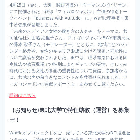
4月25日（金）、大阪・関西万博の「ウーマンズパビリオン」
にて開催された、雑誌『フィガロジャポン』主催の特別トー
クイベント「Business with Attitude」に、Waffle理事長・田
中沙弥果が登壇しました。
「未来のメディアと女性の働き方のカタチ」をテーマに、共
同通信社の山脇 絵里子さん、フィガロジャポンBWA事務局長
の藤本 淑子さん（モデレーター）とともに、地域ごとのジェ
ンダー格差や、女性のキャリア形成における課題と可能性に
ついて議論が交わされました。田中は、理系進路における固
定観念や教育現場での性別によるギャップの実情、そしてAI
時代における女性の参画の重要性について発信。参加者から
は、共感の声や前向きなコメントが多数寄せられました。フ
ィガロジャポンの開催レポートも、あわせてご覧ください。
詳細はこちら
（お知らせ)東北大学で特任助教（運営）を募集
中！
Waffleがプロジェクトをご一緒している東北大学のDEI推進セ
ンターが、「特任助教（運営）を募集しています。多様性、