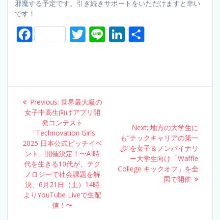
邪魔する予定です。引き続きサポートをいただけますと幸い
です！
F
T
Li
Li
S
ac
w
n
n
h
e
itt
e
k
ar
b
er
e
e
o
dI
Post
Previous:
Previous
世界最大級の
o
n
navigation
女子中高生向けアプリ開
post:
k
発コンテスト
Next:
Next
地方の大学生に
「Technovation Girls
も“テックキャリアの第一
post:
2025 日本公式ピッチイベ
歩”を女子＆ノンバイナリ
ント」開催決定！〜AI時
ー大学生向け「Waffle
代を生きる10代が、テク
College キックオフ」を全
ノロジーで社会課題を解
国で開催
決、6月21日（土）14時
よりYouTube Liveで生配
信！〜