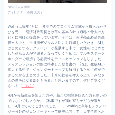
NPO法人Waffle
ディレクター 森田 久美子
Waffleは毎年4月に、各地でのプログラム実施から得られた学
びを元に、経済財政運営と改革の基本方針（通称：骨太の方
針）に向けた提言をしています。今年は、赤澤亮正経済再生
担当大臣と、平将明デジタル大臣にお時間をいただき、AIを
はじめとするテクノロジーが発展する中で、女性をはじめと
した多様な人が開発者となっていくために、マルチステーク
ホルダーで連携する必要性をディスカッションをしました。
ディスカッションの際に持参した提言書の一部は、生成AIが
拡大する中で、ジェンダーギャップを解消するために何がで
きるのかをまとめました。未来の社会を考える上で、みなさ
んの参考になる部分もあるかと思いますので、ぜひご覧くだ
さい！（
こちら
）
4月から新生活を迎えた方や、新たな挑戦を始めた方も多いの
ではないでしょうか。（私事ですが我が家も子どもが進学
し、4月はてんてこまいでした…！）Waffleは今年もテクノロ
ジー分野のジェンダーギャップ解消に向けて、日本全国へお