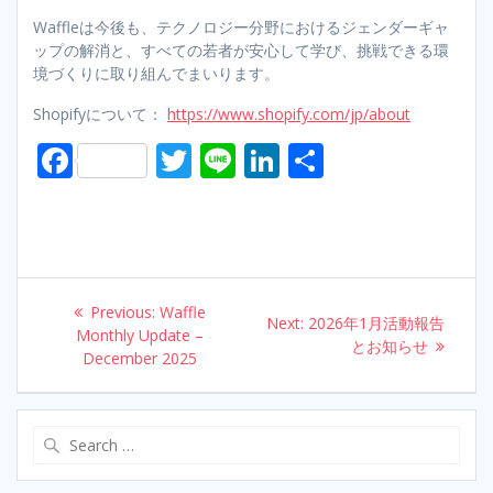
Waffleは今後も、テクノロジー分野におけるジェンダーギャ
ップの解消と、すべての若者が安心して学び、挑戦できる環
境づくりに取り組んでまいります。
Shopifyについて：
https://www.shopify.com/jp/about
F
T
Li
Li
S
ac
w
n
n
h
e
itt
e
k
ar
b
er
e
e
o
dI
Post
Previous:
Previous
Waffle
o
n
Next:
Next
2026年1月活動報告
navigation
Monthly Update –
post:
post:
とお知らせ
k
December 2025
Search
for: