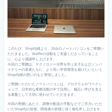
このたび、Shopify様より、20台のノートパソコンをご寄贈い
ただきました。Waffleの活動をご支援くださっていること
に、心より感謝申し上げます。
今回のご寄贈は、テクノロジー分野を学ぶ女子およびノンバ
イナリーの若者たちに、より良い学習環境を届けたいという
Shopify様の想いのもと実現しました。
ご寄贈いただいたノートパソコンは、プログラムやワークシ
ョップ、日常的な業務活動の中で活用し、幅広い学びを支え
る基盤として大切に使わせていただきます。
今回の寄贈にあたり、調整や配送の手配などでご尽力いただ
いたShopifyの皆様、関係者の皆様に深く御礼申し上げます。