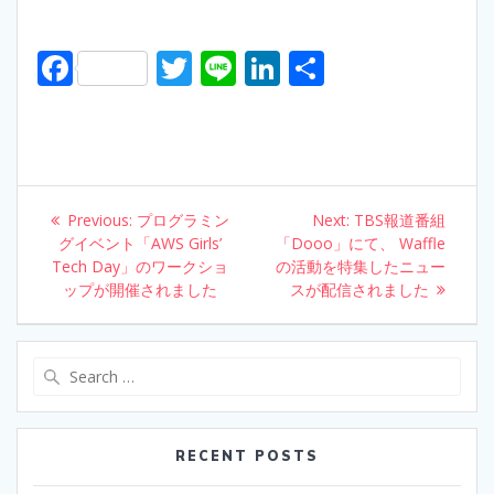
F
T
Li
Li
S
ac
w
n
n
h
e
itt
e
k
ar
b
er
e
e
o
dI
Post
Previous:
Previous
プログラミン
Next:
Next
TBS報道番組
o
n
navigation
グイベント「AWS Girls’
post:
「Dooo」にて、 Waffle
post:
Tech Day」のワークショ
k
の活動を特集したニュー
ップが開催されました
スが配信されました
Search
for:
RECENT POSTS