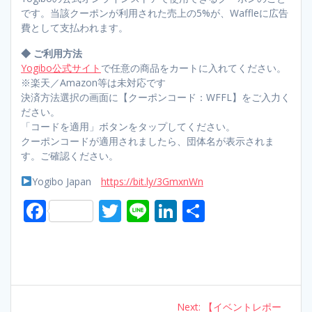
です。当該クーポンが利用された売上の5%が、Waffleに広告
費として支払われます。
◆ ご利用方法
Yogibo公式サイト
で任意の商品をカートに入れてください。
※楽天／Amazon等は未対応です
決済方法選択の画面に【クーポンコード：WFFL】をご入力く
ださい。
「コードを適用」ボタンをタップしてください。
クーポンコードが適用されましたら、団体名が表示されま
す。ご確認ください。
Yogibo Japan
https://bit.ly/3GmxnWn
F
T
Li
Li
S
ac
w
n
n
h
e
itt
e
k
ar
b
er
e
e
o
dI
Post
Next:
Next
【イベントレポー