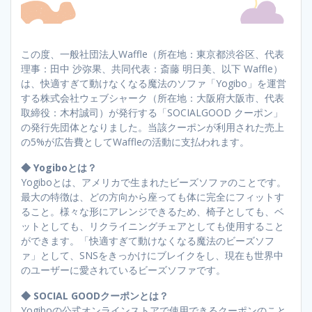
この度、一般社団法人Waffle（所在地：東京都渋谷区、代表
理事：田中 沙弥果、共同代表：斎藤 明日美、以下 Waffle）
は、快適すぎて動けなくなる魔法のソファ「Yogibo」を運営
する株式会社ウェブシャーク（所在地：大阪府大阪市、代表
取締役：木村誠司）が発行する「SOCIALGOOD クーポン」
の発行先団体となりました。当該クーポンが利用された売上
の5%が広告費としてWaffleの活動に支払われます。
◆ Yogiboとは？
Yogiboとは、アメリカで生まれたビーズソファのことです。
最大の特徴は、どの方向から座っても体に完全にフィットす
ること。様々な形にアレンジできるため、椅子としても、ベ
ットとしても、リクライニングチェアとしても使用すること
ができます。「快適すぎて動けなくなる魔法のビーズソフ
ァ」として、SNSをきっかけにブレイクをし、現在も世界中
のユーザーに愛されているビーズソファです。
◆ SOCIAL GOODクーポンとは？
Yogiboの公式オンラインストアで使用できるクーポンのこと