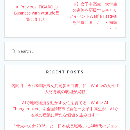
o
n
navigation
ト】女子中高生・大学生
post:
Previous:
Previous
FIGARO.jp
k
の進路を応援するキャリ
Business with attitude受
post:
アイベントWaffle Festival
賞しました!
を開催しました！～前編
～
Search
for:
RECENT POSTS
内閣府「令和8年版男女共同参画白書」に、Waffleの女性IT
人材育成の取組が掲載
AIで地域経済を動かす女性を育てる「Waffle AI
Changemaker」を全国4都市で開催ー女子中高生が、AIで
地域の産業に新たな価値を生み出すー
「骨太の方針2026」と「日本成長戦略」にAI時代のジェン