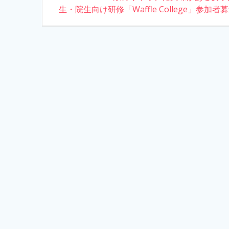
o
n
生・院生向け研修「Waffle College」参加者
post:
navigation
k