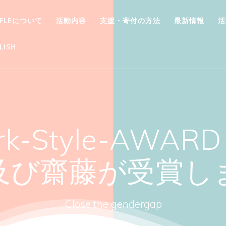
FFLEについて
活動内容
支援・寄付の方法
最新情報
活
LISH
k-Style-AWARD 
及び齋藤が受賞し
Close the gendergap