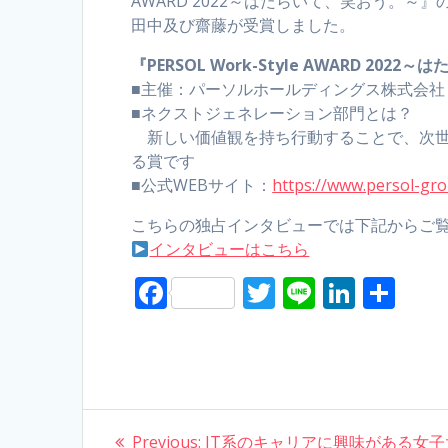
AWARD 2022～はたらいて、笑おう。～』の
田中及び齋藤が受賞しました。
『PERSOL Work-Style AWARD 20
■主催：パーソルホールディングス株式会社
■ネクストジェネレーション部門とは？
新しい価値観を持ち行動することで、次世
る賞です
■公式WEBサイト：
https://www.persol-gro
こちらの独占インタビューでは下記からご
インタビューはこちら
F
T
Li
Li
S
ac
w
n
n
h
e
itt
e
k
ar
b
er
e
e
o
dI
Post
Previous:
Previous
IT系のキャリアに興味がある女子