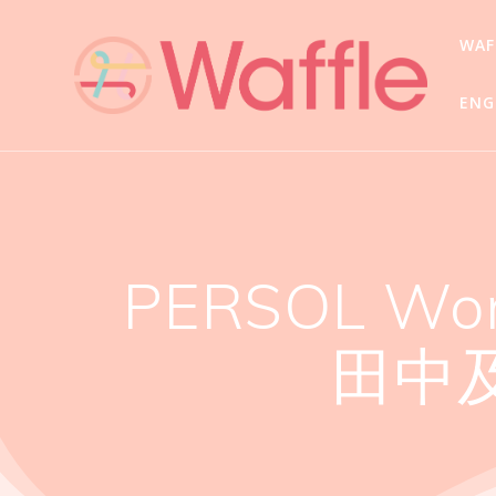
WA
ENG
PERSOL Wor
田中