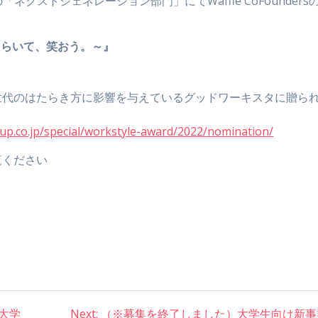
「ネクストジェネレーション部門」にてWaffle CoFounders
22～はたらいて、笑おう。～』
代のはたらき方に影響を与えているグッドワーキスタに贈ら
up.co.jp/special/workstyle-award/2022/nomination/
覧ください
大学
Next:
Next
（※募集を終了しました）大学生向け新事