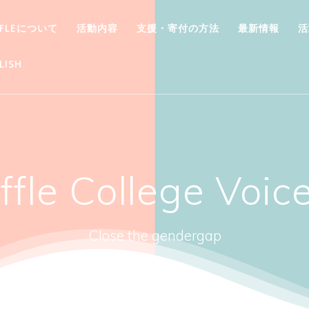
FFLEについて
活動内容
支援・寄付の方法
最新情報
活
LISH
ffle College Vo
Close the gendergap