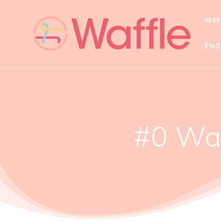
WA
ENG
#0 Wa