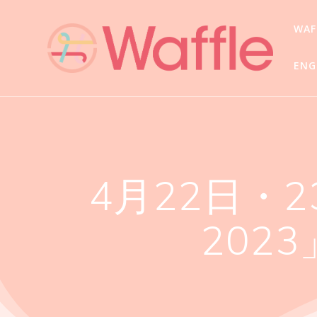
WA
ENG
4月22日・
202