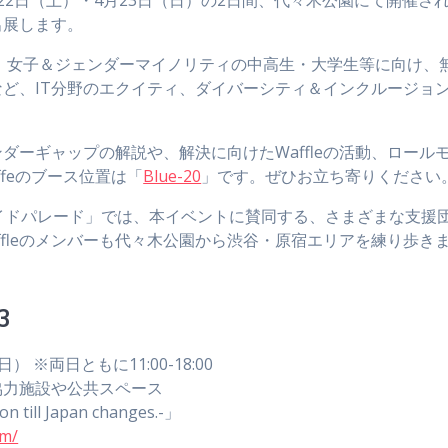
出展します。
プトに、女子＆ジェンダーマイノリティの中高生・大学生等に向け、
など、IT分野のエクイティ、ダイバーシティ＆インクルージョ
ェンダーギャップの解説や、解決に向けたWaffleの活動、ロール
feのブース位置は「
Blue-20
」です。ぜひお立ち寄りください
イドパレード」では、本イベントに賛同する、さまざまな支援
fleのメンバーも代々木公園から渋谷・原宿エリアを練り歩き
3
 ※両日ともに11:00-18:00
協力施設や公共スペース
ll Japan changes.-」
om/