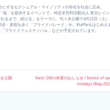
じめとするセクシュアル・マイノリティの存在を社会に広め、
る「場」を提供するイベントで、特定非営利活動法人 東京レイン
わるまで、続ける」をテーマに、代々木公園で4月22日（土）
渋谷・原宿を歩く「プライドパレード」や、Waffleをはじめさ
る「プライドフェスティバル」などが予定されています。
ートを公開
Next:
Next
GWの休業のおしらせ / Notice of spe
post:
holidays (May,202