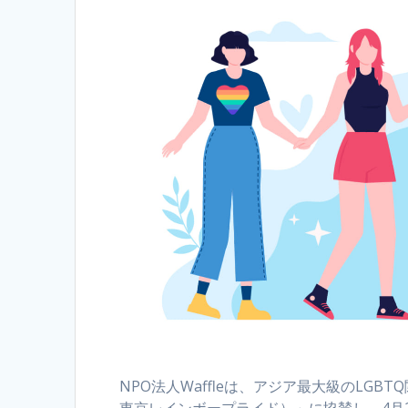
NPO法人Waffleは、アジア最大級のLGB
東京レインボープライド）」に協賛し、4月2