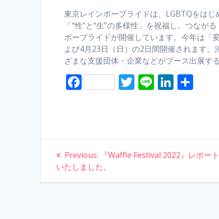
東京レインボープライドは、LGBTQをは
「“性”と“生”の多様性」を祝福し、つなが
ボープライドが開催しています。今年は「変
よび4月23日（日）の2日間開催されます。
ざまな支援団体・企業などがブース出展す
F
T
Li
Li
S
ac
w
n
n
h
e
itt
e
k
ar
b
er
e
e
o
dI
Post
Previous:
o
Previous
『Waffle Festival 2022』レポ
n
いたしました。
post:
navigation
k