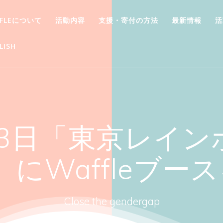
FFLEについて
活動内容
支援・寄付の方法
最新情報
活
LISH
23日「東京レイ
3」にWaffleブー
Close the gendergap