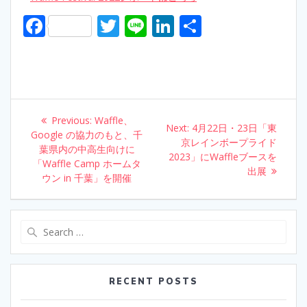
F
T
Li
Li
S
ac
w
n
n
h
e
itt
e
k
ar
b
er
e
e
o
dI
Post
Previous:
Previous
Waffle、
o
n
Next:
Next
4月22日・23日「東
navigation
Google の協力のもと、千
post:
京レインボープライド
post:
葉県内の中高生向けに
k
2023」にWaffleブースを
「Waffle Camp ホームタ
出展
ウン in 千葉」を開催
Search
for:
RECENT POSTS