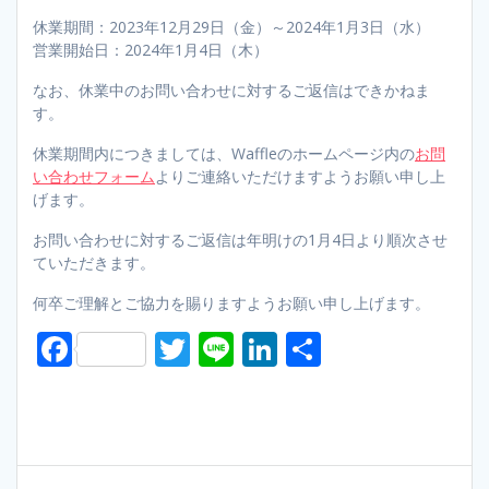
休業期間：2023年12月29日（金）～2024年1月3日（水）
営業開始日：2024年1月4日（木）
なお、休業中のお問い合わせに対するご返信はできかねま
す。
休業期間内につきましては、Waffleのホームページ内の
お問
い合わせフォーム
よりご連絡いただけますようお願い申し上
げます。
お問い合わせに対するご返信は年明けの1月4日より順次させ
ていただきます。
何卒ご理解とご協力を賜りますようお願い申し上げます。
F
T
Li
Li
S
ac
w
n
n
h
e
itt
e
k
ar
b
er
e
e
o
dI
Post