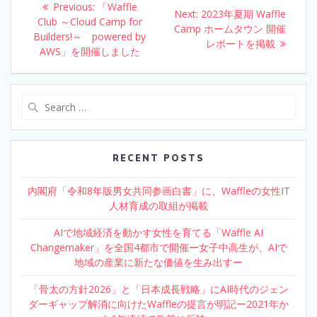
Previous:
Previous
「Waffle
o
n
Next:
Next
2023年夏期 Waffle
navigation
Club ～Cloud Camp for
post:
Camp ホームタウン 開催
post:
Builders!～ powered by
k
レポートを掲載
AWS」を開催しました
Search
for:
RECENT POSTS
内閣府「令和8年版男女共同参画白書」に、Waffleの女性IT
人材育成の取組が掲載
AIで地域経済を動かす女性を育てる「Waffle AI
Changemaker」を全国4都市で開催ー女子中高生が、AIで
地域の産業に新たな価値を生み出すー
「骨太の方針2026」と「日本成長戦略」にAI時代のジェン
ダーギャップ解消に向けたWaffleの提言が明記ー2021年か