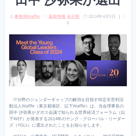
事務局Waffle
最新情報
未分類
2024年4月5日
|
0
IT分野のジェンダーギャップの解消を目指す特定非営利活
動法人Waffle（東京都港区、以下Waffle）は、当会理事長の
田中 沙弥果がダボス会議で知られる世界経済フォーラム（以
下WEF）が発表する2024年のヤング・グローバル・リーダー
ズ（YGLs）に選出されたことをお知らせします。