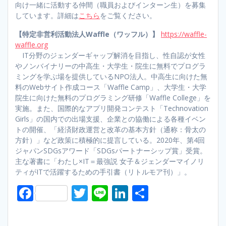
向け一緒に活動する仲間（職員およびインターン生）を募集
しています。詳細は
こちら
をご覧ください。
【特定非営利活動法人Waffle（ワッフル）】
https://waffle-
waffle.org
IT分野のジェンダーギャップ解消を目指し、性自認が女性
やノンバイナリーの中高生・大学生・院生に無料でプログラ
ミングを学ぶ場を提供しているNPO法人。中高生に向けた無
料のWebサイト作成コース「Waffle Camp」、大学生・大学
院生に向けた無料のプログラミング研修「Waffle College」を
実施。また、国際的なアプリ開発コンテスト「Technovation
Girls」の国内での出場支援、企業との協働による各種イベン
トの開催、「経済財政運営と改革の基本方針（通称：骨太の
方針）」など政策に積極的に提言している。2020年、第4回
ジャパンSDGsアワード「SDGsパートナーシップ賞」受賞。
主な著書に「わたし×IT＝最強説 女子＆ジェンダーマイノリ
ティがITで活躍するための手引書（リトルモア刊）」。
F
T
Li
Li
S
ac
w
n
n
h
e
itt
e
k
ar