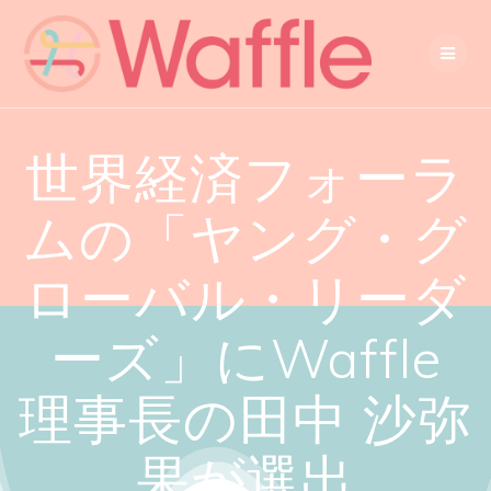
世界経済フォーラ
ムの「ヤング・グ
ローバル・リーダ
ーズ」にWaffle
理事長の田中 沙弥
果が選出