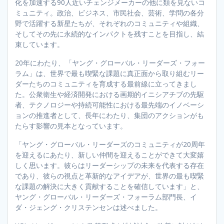
化を加速する90人近いチェンジメーカーの他に類を見ないコ
ミュニティ。政治、ビジネス、市民社会、芸術、学問の各分
野で活躍する新星たちが、それぞれのコミュニティや組織、
そしてその先に永続的なインパクトを残すことを目指し、結
束しています。
20年にわたり、「ヤング・グローバル・リーダーズ・フォー
ラム」は、世界で最も喫緊な課題に真正面から取り組むリー
ダーたちのコミュニティを育成する最前線に立ってきまし
た。公衆衛生や経済開発における画期的イニシアチブの先駆
者、テクノロジーや持続可能性における最先端のイノベーシ
ョンの推進者として、長年にわたり、集団のアクションがも
たらす影響の見本となっています。
「ヤング・グローバル・リーダーズのコミュニティが20周年
を迎えるにあたり、新しい仲間を迎えることができて大変嬉
しく思います。彼らはリーダーシップの未来を代表する存在
であり、彼らの視点と革新的なアイデアが、世界の最も喫緊
な課題の解決に大きく貢献することを確信しています」と、
ヤング・グローバル・リーダーズ・フォーラム部門長、イ
ダ・ジェング・クリステンセンは述べました。