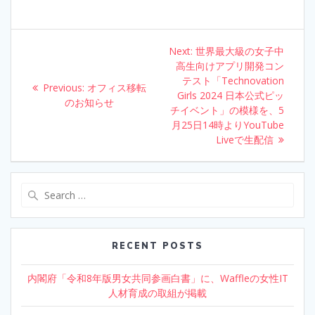
b
er
e
e
o
dI
Post
Next:
Next
世界最大級の女子中
o
n
navigation
高生向けアプリ開発コン
post:
k
テスト「Technovation
Previous:
Previous
オフィス移転
Girls 2024 日本公式ピッ
のお知らせ
post:
チイベント」の模様を、5
月25日14時よりYouTube
Liveで生配信
Search
for:
RECENT POSTS
内閣府「令和8年版男女共同参画白書」に、Waffleの女性IT
人材育成の取組が掲載