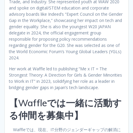
Trade, and Industry. She represented youth at WAW 2020
and spoke on digital/STEM education and corporate
advisory boards like Indeed’s “Expert Council on the Gender
Gap in the Workplace,” showcasing her impact on tech and
gender equality. She is also the youngest W20 JAPAN
delegate in 2024, the official engagement group
responsible for proposing policy recommendations
regarding gender for the G20. She was selected as one of
the World Economic Forum’s Young Global Leaders (YGLs)
2024.
Her work at Waffle led to publishing “Me x IT = The
Strongest Theory: A Direction for Girls & Gender Minorities
to Work in IT” in 2023, solidifying her role as a leader in
bridging gender gaps in Japan’s tech landscape.
【Waffleでは一緒に活動す
る仲間を募集中】
Waffleでは、現在、IT分野のジェンダーギャップの解消に