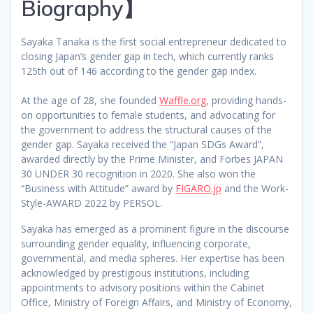
Biography】
Sayaka Tanaka is the first social entrepreneur dedicated to
closing Japan’s gender gap in tech, which currently ranks
125th out of 146 according to the gender gap index.
At the age of 28, she founded
Waffle.org
, providing hands-
on opportunities to female students, and advocating for
the government to address the structural causes of the
gender gap. Sayaka received the “Japan SDGs Award”,
awarded directly by the Prime Minister, and Forbes JAPAN
30 UNDER 30 recognition in 2020. She also won the
“Business with Attitude” award by
FIGARO.jp
and the Work-
Style-AWARD 2022 by PERSOL.
Sayaka has emerged as a prominent figure in the discourse
surrounding gender equality, influencing corporate,
governmental, and media spheres. Her expertise has been
acknowledged by prestigious institutions, including
appointments to advisory positions within the Cabinet
Office, Ministry of Foreign Affairs, and Ministry of Economy,