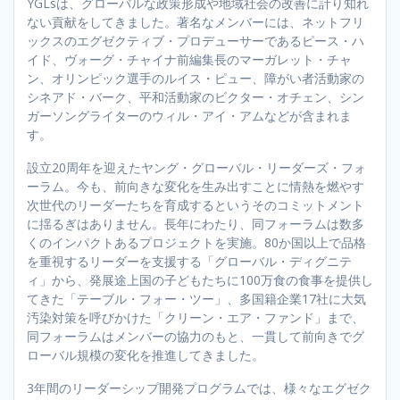
YGLsは、グローバルな政策形成や地域社会の改善に計り知れ
ない貢献をしてきました。著名なメンバーには、ネットフリ
ックスのエグゼクティブ・プロデューサーであるピース・ハ
イド、ヴォーグ・チャイナ前編集長のマーガレット・チャ
ン、オリンピック選手のルイス・ピュー、障がい者活動家の
シネアド・バーク、平和活動家のビクター・オチェン、シン
ガーソングライターのウィル・アイ・アムなどが含まれま
す。
設立20周年を迎えたヤング・グローバル・リーダーズ・フォ
ーラム。今も、前向きな変化を生み出すことに情熱を燃やす
次世代のリーダーたちを育成するというそのコミットメント
に揺るぎはありません。長年にわたり、同フォーラムは数多
くのインパクトあるプロジェクトを実施。80か国以上で品格
を重視するリーダーを支援する「グローバル・ディグニテ
ィ」から、発展途上国の子どもたちに100万食の食事を提供し
てきた「テーブル・フォー・ツー」、多国籍企業17社に大気
汚染対策を呼びかけた「クリーン・エア・ファンド」まで、
同フォーラムはメンバーの協力のもと、一貫して前向きでグ
ローバル規模の変化を推進してきました。
3年間のリーダーシップ開発プログラムでは、様々なエグゼク