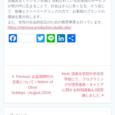
意義あるミッションを掲げ 活動されている企業様のサービス
が世の中に広まることで、社会はさらに良くなる。そう信じ
て、映像とストーリーテリングの力で、お客様のブランドの
価値を最大化します。
また、女性の社会的自立のための教育事業も行っています。
https://mimosa-production.studio.site/
F
T
Li
Li
S
ac
w
n
n
h
e
itt
e
k
ar
b
er
e
e
o
dI
Post
Next:
Next
清泉女学院中学高等
o
n
Previous:
Previous
お盆期間中の
navigation
学校にて、プログラミン
post:
営業について / Notice of
post:
k
グや理系進路・キャリア
Obon
に関する特別講義を3回実
holidays（August,2024）
施しました
Search