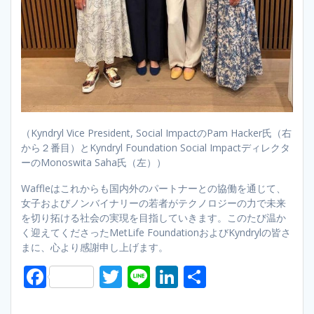
（Kyndryl Vice President, Social ImpactのPam Hacker氏（右
から２番目）とKyndryl Foundation Social Impactディレクタ
ーのMonoswita Saha氏（左））
Waffleはこれからも国内外のパートナーとの協働を通じて、
女子およびノンバイナリーの若者がテクノロジーの力で未来
を切り拓ける社会の実現を目指していきます。このたび温か
く迎えてくださったMetLife FoundationおよびKyndrylの皆さ
まに、心より感謝申し上げます。
F
T
Li
Li
S
ac
w
n
n
h