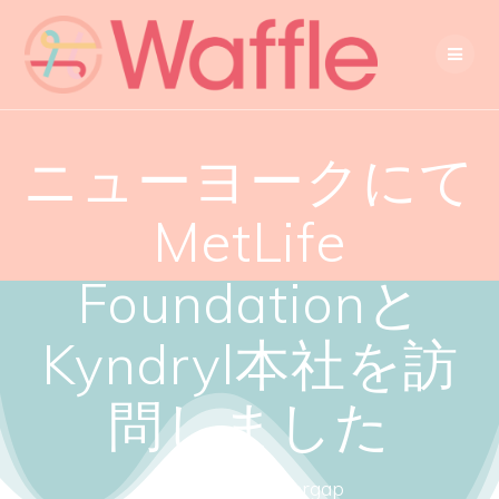
ニューヨークにて
MetLife
Foundationと
Kyndryl本社を訪
問しました
Close the gendergap