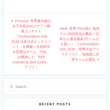
e
itt
e
k
ar
b
er
e
e
o
dI
Post
Previous:
Previous
世界最大級の
o
n
navigation
女子中高生向けアプリ開
post:
Next:
Next
世界130の国と地域
k
発コンテスト
から3600作品が集結！日
post:
「Technovation Girls
本から過去最多3チームが
2026 日本公式ピッチイベ
入賞へ！「Technovation
ント」を開催！文部科学
Girls 2026」世界大会ファ
大臣賞はチーム「FKA」
イナリスト、地域賞に日
が開発した「Bird
本チームが選出
Counter & Bird Quest」
アプリ！
Search
for:
RECENT POSTS