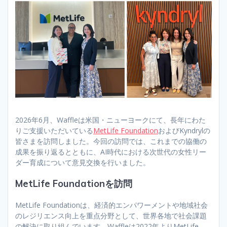
2026年6月、Waffleは米国・ニューヨークにて、長年にわた
りご支援いただいている
MetLife Foundation
およびKyndrylの
皆さまを訪問しました。今回の訪問では、これまでの協働の
成果を振り返るとともに、AI時代における次世代の女性リー
ダー育成について意見交換を行いました。
MetLife Foundationを訪問
MetLife Foundationは、経済的エンパワーメントや地域社会
のレジリエンス向上を重点分野として、世界各地で社会課題
の解決に取り組んでいます。Waffleは2022年よりMetLife