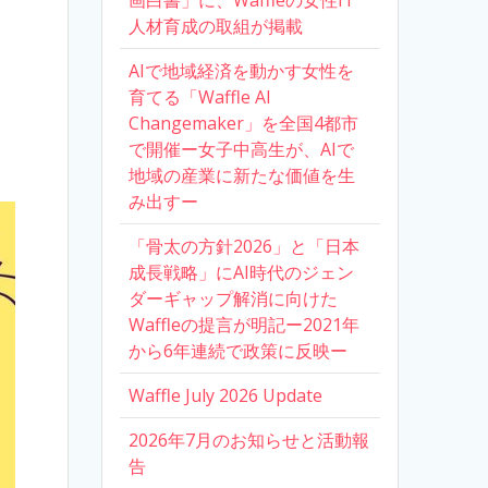
画白書」に、Waffleの女性IT
人材育成の取組が掲載
AIで地域経済を動かす女性を
育てる「Waffle AI
Changemaker」を全国4都市
で開催ー女子中高生が、AIで
地域の産業に新たな価値を生
み出すー
「骨太の方針2026」と「日本
成長戦略」にAI時代のジェン
ダーギャップ解消に向けた
Waffleの提言が明記ー2021年
から6年連続で政策に反映ー
Waffle July 2026 Update
2026年7月のお知らせと活動報
告