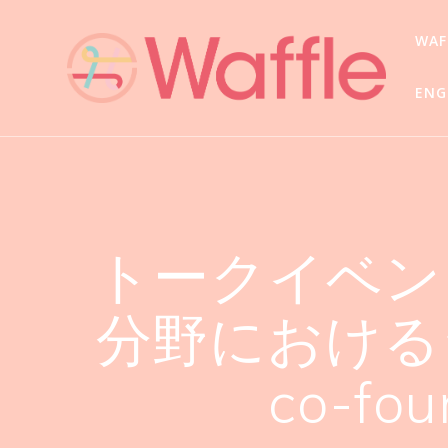
WA
ENG
トークイベント「F
分野における
co-f