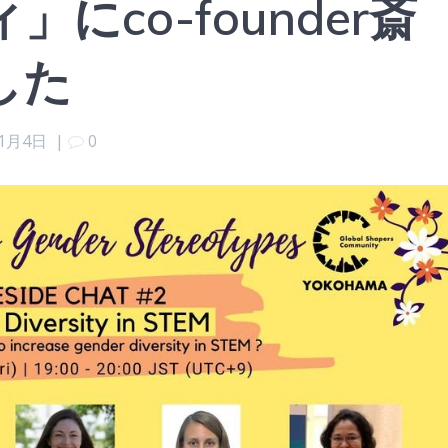
にco-founder斎
した
11月4日
|
0