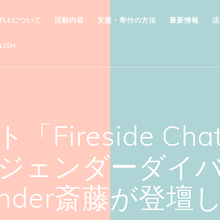
FFLEについて
活動内容
支援・寄付の方法
最新情報
活
LISH
ireside Chat
ジェンダーダイ
ounder斎藤が登