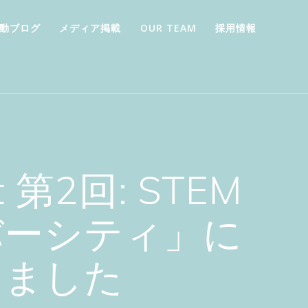
動ブログ
メディア掲載
OUR TEAM
採用情報
 第2回: STEM
バーシティ」に
壇しました