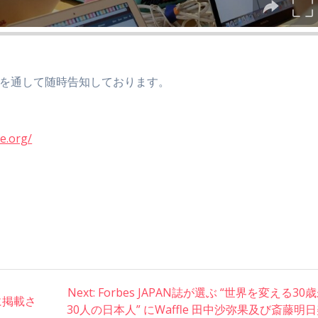
NSを通して随時告知しております。
e.org/
Next:
Next
Forbes JAPAN誌が選ぶ “世界を変える30
に掲載さ
30人の日本人” にWaffle 田中沙弥果及び斎藤明
post: