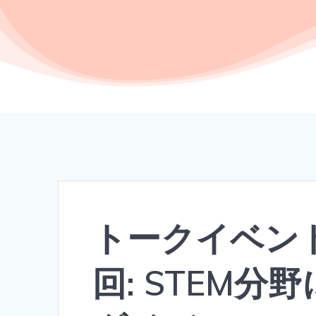
トークイベント「F
回: STEM