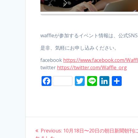
waffleが参加するイベント情報は、公式S
是非、気軽にお申し込みください。
facebook
https://www.facebook.com/Waffl
twitter
https://twitter.com/Waffle_org
F
T
Li
Li
S
ac
w
n
n
h
e
itt
e
k
ar
b
er
e
e
o
dI
Post
o
n
Previous:
Previous
10月18日〜20日の朝日新聞朝刊
れました
post: