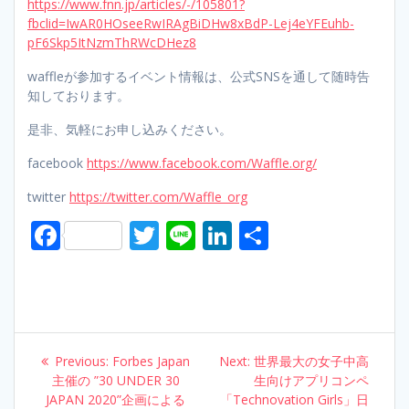
https://www.fnn.jp/articles/-/105801?
fbclid=IwAR0HOseeRwIRAgBiDHw8xBdP-Lej4eYFEuhb-
pF6Skp5ItNzmThRWcDHez8
waffleが参加するイベント情報は、公式SNSを通して随時告
知しております。
是非、気軽にお申し込みください。
facebook
https://www.facebook.com/Waffle.org/
twitter
https://twitter.com/Waffle_org
F
T
Li
Li
S
ac
w
n
n
h
e
itt
e
k
ar
b
er
e
e
o
dI
Post
Previous:
Previous
Forbes Japan
Next:
Next
世界最大の女子中高
o
n
navigation
主催の ”30 UNDER 30
post:
post:
生向けアプリコンペ
JAPAN 2020”企画による
「Technovation Girls」日