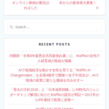
k
オンライン動画が配信さ
本からの参加者大募集！
れました
Search
for:
RECENT POSTS
内閣府「令和8年版男女共同参画白書」に、Waffleの女性IT
人材育成の取組が掲載
AIで地域経済を動かす女性を育てる「Waffle AI
Changemaker」を全国4都市で開催ー女子中高生が、AIで
地域の産業に新たな価値を生み出すー
「骨太の方針2026」と「日本成長戦略」にAI時代のジェン
ダーギャップ解消に向けたWaffleの提言が明記ー2021年か
ら6年連続で政策に反映ー
Waffle July 2026 Update