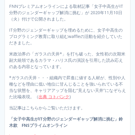
FNNプレミアムオンラインによる取材記事「女子中高生がIT
分野のジェンダーギャップ解消に挑む」が 2020年11月10日
（火）付けで公開されました。
IT分野のジェンダーギャップを埋めるために、女子中高生の
プログラミング教育に取り組むwaffleの活動を紹介していた
だきました。
米政治界の「ガラスの天井*」を打ち破った、女性初の次期米
副大統領であるカラマ・ハリス氏の演説を引用した読み応え
のある内容となっています。
*ガラスの天井・・・組織内で昇進に値する人材が、性別や人
種などを理由に低い地位に甘んじることを強いられている不
当な状態を、キャリアアップを阻む“見えない天井”になぞらえ
た比喩表現。（
出典 コトバンク
)
当記事はこちらからご覧いただけます。
「女子中高生がIT分野のジェンダーギャップ解消に挑む」鈴
木款 FNSプライムオンライン