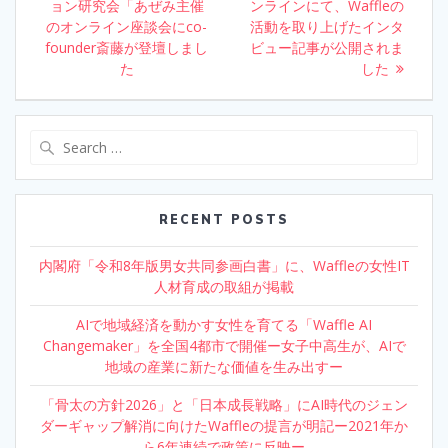
o
n
navigation
ョン研究会「あぜみ主催
post:
ンラインにて、Waffleの
post:
のオンライン座談会にco-
k
活動を取り上げたインタ
founder斎藤が登壇しまし
ビュー記事が公開されま
た
した
Search
for:
RECENT POSTS
内閣府「令和8年版男女共同参画白書」に、Waffleの女性IT
人材育成の取組が掲載
AIで地域経済を動かす女性を育てる「Waffle AI
Changemaker」を全国4都市で開催ー女子中高生が、AIで
地域の産業に新たな価値を生み出すー
「骨太の方針2026」と「日本成長戦略」にAI時代のジェン
ダーギャップ解消に向けたWaffleの提言が明記ー2021年か
ら6年連続で政策に反映ー