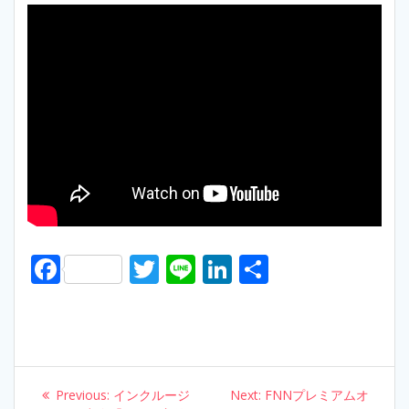
F
T
Li
Li
S
ac
w
n
n
h
e
itt
e
k
ar
b
er
e
e
o
dI
Post
Previous:
Previous
インクルージ
Next:
Next
FNNプレミアムオ