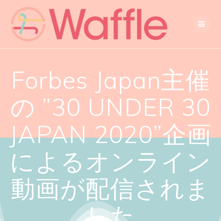
Forbes Japan主催
の ”30 UNDER 30
JAPAN 2020”企画
によるオンライン
動画が配信されま
した