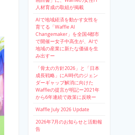
画白書」に、Waffleの女性IT
人材育成の取組が掲載
AIで地域経済を動かす女性を
育てる「Waffle AI
Changemaker」を全国4都市
で開催ー女子中高生が、AIで
地域の産業に新たな価値を生
み出すー
「骨太の方針2026」と「日本
成長戦略」にAI時代のジェン
ダーギャップ解消に向けた
Waffleの提言が明記ー2021年
から6年連続で政策に反映ー
Waffle July 2026 Update
2026年7月のお知らせと活動報
告