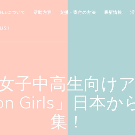
FFLEについて
活動内容
支援・寄付の方法
最新情報
活
LISH
女子中高生向け
tion Girls」
集！