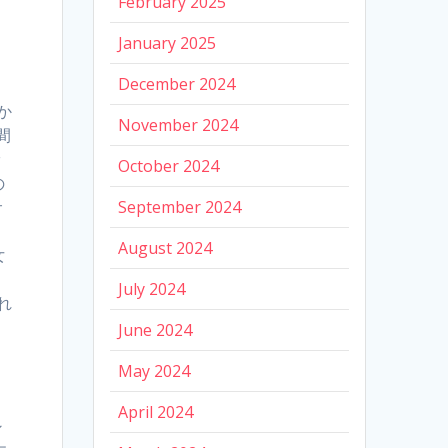
February 2025
January 2025
December 2024
年か
November 2024
間
ッ
October 2024
の
サ
September 2024
August 2024
女
」
July 2024
れ
June 2024
May 2024
April 2024
ン