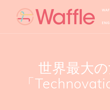
WA
ENG
世界最大の
「Technova