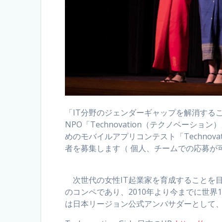
「IT分野のジェンダーギャップを解消するこ
NPO「Technovation（テクノベーシ
めのモバイルアプリコンテスト「Technova
者を募集します（ 個人、チームでの応募が
次世代の女性IT起業家を育成することを目的とし
のコンペであり、2010年より今までに世界10
は日本リージョン公式アンバサダーとして