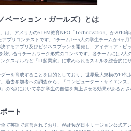
ls（テクノベーション・ガールズ）とは
ペ）」は、アメリカのSTEM教育NPO「Technovation」が2010
たアプリコンテストです。1チーム1〜5人の学生チームが3ヶ月
解決するアプリ及びビジネスプランを開発し、アイディア・ピ
を競い合うチームワーク形式のコンペです。各チームには2人
ングスキルなど「IT起業家」に求められるスキルを総合的に
ダーを育成することを目的としており、世界最大規模の10代
す。過去参加者への調査から、「コンピューター・サイエンス
神」の3点において参加学生の自信を向上させる効果があるとさ
サポート
て英語で運営されており、Waffleが日本リージョン公式ア