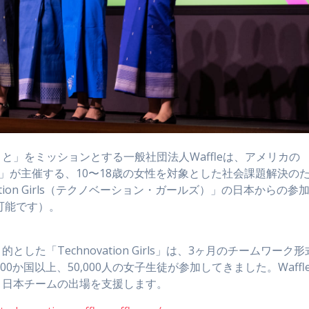
と」をミッションとする一般社団法人Waffleは、アメリカの
ョン）」が主催する、10〜18歳の女性を対象とした社会課題解決の
tion Girls（テクノベーション・ガールズ）」の日本からの参
可能です）。
た「Technovation Girls」は、3ヶ月のチームワーク形
0か国以上、50,000人の女子生徒が参加してきました。Waffl
、日本チームの出場を支援します。