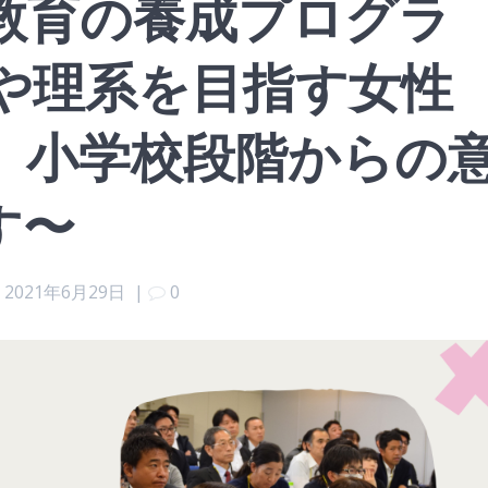
教育の養成プログラ
Tや理系を目指す女性
、小学校段階からの
す〜
2021年6月29日
|
0