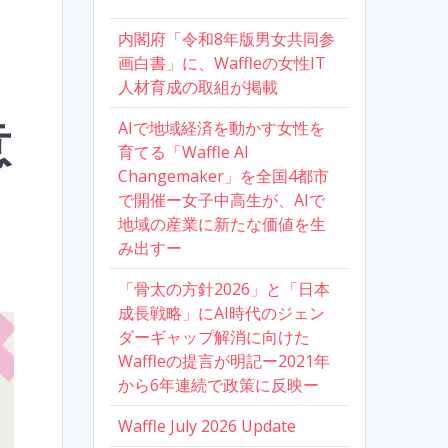
内閣府「令和8年版男女共同参
画白書」に、Waffleの女性IT
人材育成の取組が掲載
意
AIで地域経済を動かす女性を
育てる「Waffle AI
Changemaker」を全国4都市
で開催ー女子中高生が、AIで
地域の産業に新たな価値を生
み出すー
「骨太の方針2026」と「日本
成長戦略」にAI時代のジェン
ダーギャップ解消に向けた
Waffleの提言が明記ー2021年
から6年連続で政策に反映ー
Waffle July 2026 Update