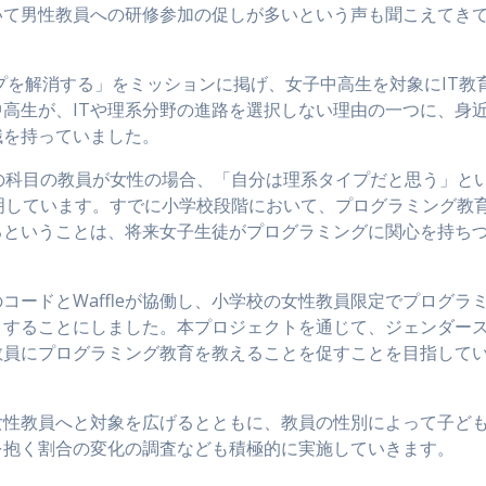
いて男性教員への研修参加の促しが多いという声も聞こえてき
ップを解消する」をミッションに掲げ、女子中高生を対象にIT教
高生が、ITや理系分野の進路を選択しない理由の一つに、身
識を持っていました。
の科目の教員が女性の場合、「自分は理系タイプだと思う」と
明しています。すでに小学校段階において、プログラミング教
るということは、将来女子生徒がプログラミングに関心を持ち
ードとWaffleが協働し、小学校の女性教員限定でプログラ
トすることにしました。本プロジェクトを通じて、ジェンダー
教員にプログラミング教育を教えることを促すことを目指して
性教員へと対象を広げるとともに、教員の性別によって子ど
を抱く割合の変化の調査なども積極的に実施していきます。