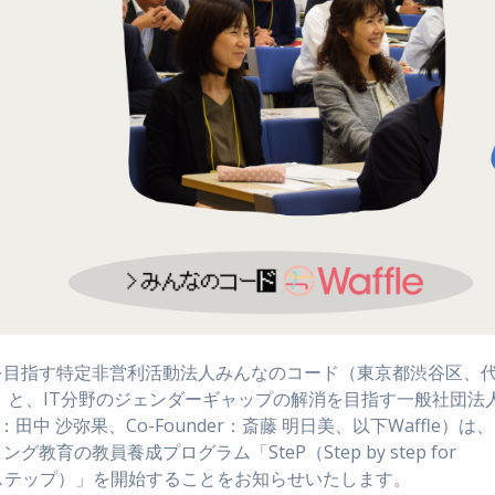
を目指す特定非営利活動法人みんなのコード（東京都渋谷区、
）と、IT分野のジェンダーギャップの解消を目指す一般社団法
CEO：田中 沙弥果、Co-Founder：斎藤 明日美、以下Waffle）は、
の教員養成プログラム「SteP（Step by step for
、読み方：ステップ）」を開始することをお知らせいたします。