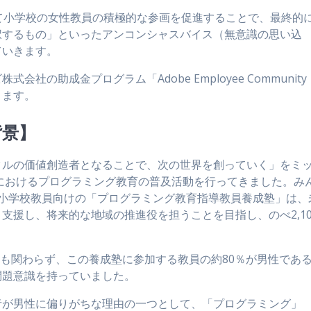
て小学校の女性教員の積極的な参画を促進することで、最終的
択するもの」といったアンコンシャスバイス（無意識の思い込
ていきます。
の助成金プログラム「Adobe Employee Community
ります。
背景】
ルの価値創造者となることで、次の世界を創っていく」をミ
育におけるプログラミング教育の普及活動を行ってきました。み
役小学校教員向けの「プログラミング教育指導教員養成塾」は、
支援し、将来的な地域の推進役を担うことを目指し、のべ2,10
にも関わらず、この養成塾に参加する教員の約80％が男性であ
問題意識を持っていました。
が男性に偏りがちな理由の一つとして、「プログラミング」