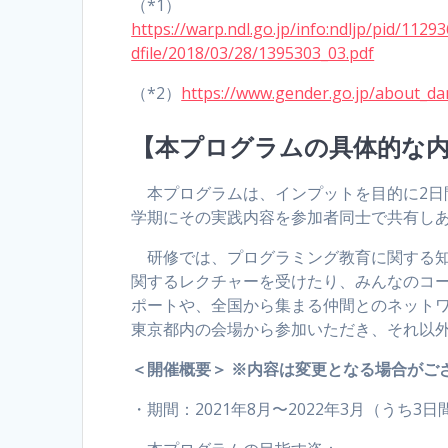
（*1）
https://warp.ndl.go.jp/info:ndljp/pid/112
dfile/2018/03/28/1395303_03.pdf
（*2）
https://www.gender.go.jp/about_da
【本プログラムの具体的な
本プログラムは、インプットを目的に2日
学期にその実践内容を参加者同士で共有し
研修では、プログラミング教育に関する知
関するレクチャーを受けたり、みんなのコ
ポートや、全国から集まる仲間とのネット
東京都内の会場から参加いただき、それ以
＜開催概要＞ ※内容は変更となる場合がご
・期間：2021年8月〜2022年3月（うち3日