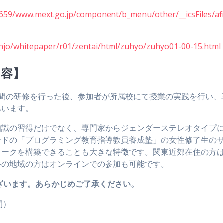
93659/www.mext.go.jp/component/b_menu/other/__icsFiles/afi
njo/whitepaper/r01/zentai/html/zuhyo/zuhyo01-00-15.html
内容】
間の研修を行った後、参加者が所属校にて授業の実践を行い、
あいます。
識の習得だけでなく、専門家からジェンダーステレオタイプ
ードの「プログラミング教育指導教員養成塾」の女性修了生の
ワークを構築できることも大きな特徴です。関東近郊在住の方
外の地域の方はオンラインでの参加も可能です。
ざいます。あらかじめご了承ください。
間）