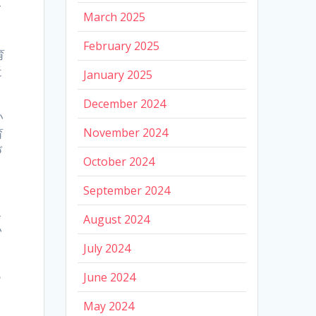
て
March 2025
February 2025
育
近
January 2025
December 2024
い
November 2024
育
づ
October 2024
September 2024
ミ
ス
August 2024
い
July 2024
も
June 2024
May 2024