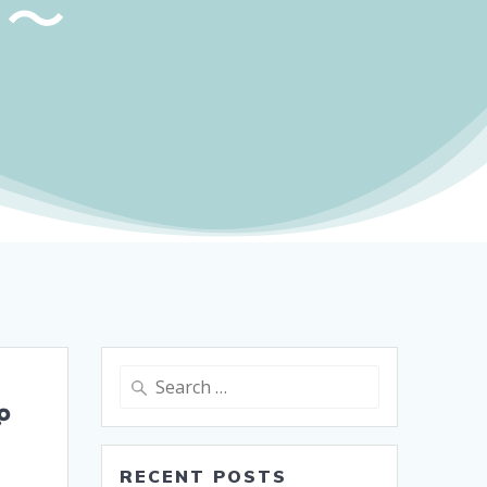
す〜
Search
for:
プ
RECENT POSTS